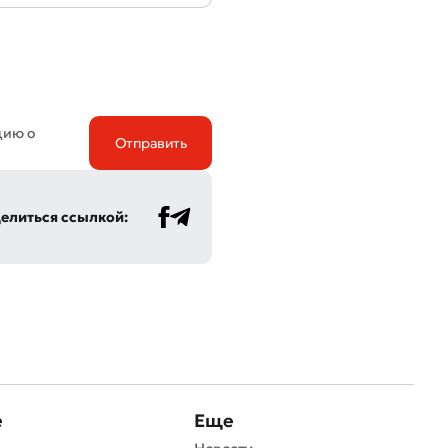
цию о
елиться ссылкой:
е
Еще