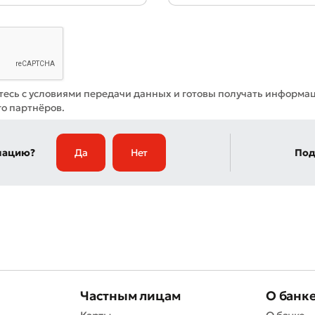
тесь с условиями передачи данных и готовы получать информа
го партнёров.
мацию?
Да
Нет
Под
Частным лицам
О банк