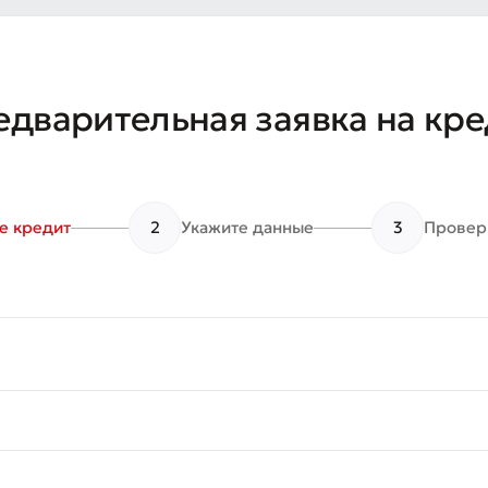
Плохо
Отлично
ля обязательны для заполнения
Отправить
едварительная заявка на кре
Отправить
е кредит
2
Укажите данные
3
Проверь