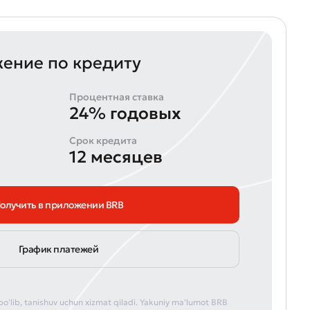
ение по кредиту
Процентная ставка
24% годовых
Срок кредита
12 месяцев
олучить в приложении BRB
График платежей
bo'lib, tanishuv uchun xizmat qiladi. Yakuniy ma'lumot BRB