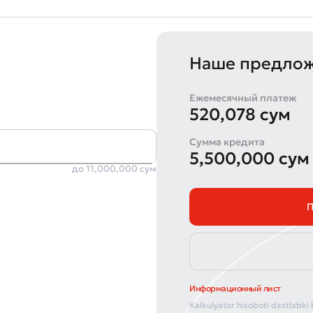
Наше предлож
Ежемесячный платеж
520,078 сум
Сумма кредита
5,500,000 сум
до 11,000,000 сум
П
Информационный лист
Kalkulyator hisoboti dastlabki 