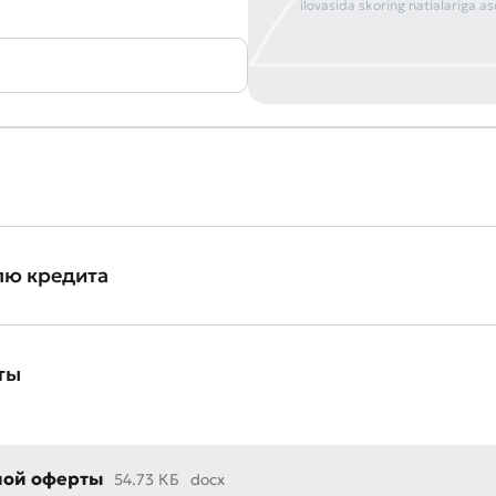
ilovasida skoring natialariga a
вить обращение
ите качество обслуживания
лю кредита
ты
ной оферты
54.73 КБ
docx