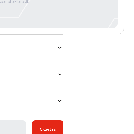
sosan shakllanadi.
Скачать