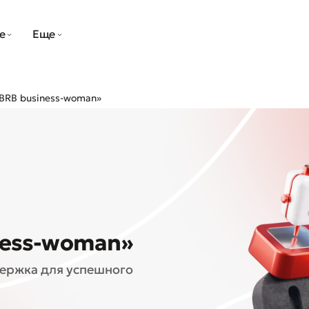
е
Еще
BRB business-woman»
ness-woman»
держка для успешного