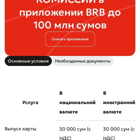
приложении BRB до
100 млн сумов
Скачать приложение
Основные условия
Необходимые документы
В
В
Услуга
национальной
иностранной
валюте
валюте
Выпуск карты
30 000 сум (с
30 000 сум (с
НДС)
НДС)