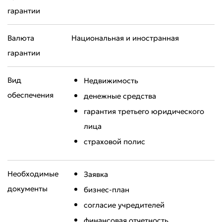
гарантии
Валюта
Национальная и иностранная
гарантии
Вид
Недвижимость
обеспечения
денежные средства
гарантия третьего юридического
лица
cтраховой полис
Необходимые
Заявка
документы
бизнес-план
Оставить обращение
согласие учредителей
Оцените качество обслуживания
финансовая отчетность