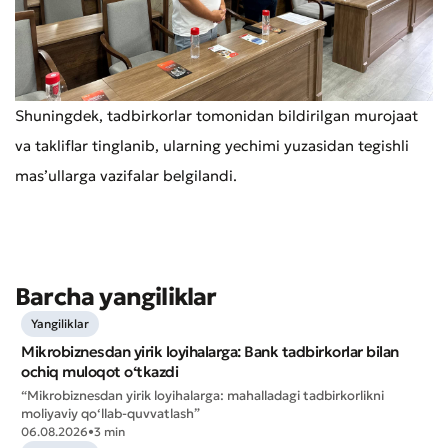
Murojaat qoldirish
Xizmat sifatini baholang
Shuningdek, tadbirkorlar tomonidan bildirilgan murojaat
va takliflar tinglanib, ularning yechimi yuzasidan tegishli
masʼullarga vazifalar belgilandi.
Barcha yangiliklar
Yangiliklar
Mikrobiznesdan yirik loyihalarga: Bank tadbirkorlar bilan
ochiq muloqot o‘tkazdi
“Mikrobiznesdan yirik loyihalarga: mahalladagi tadbirkorlikni
moliyaviy qo‘llab-quvvatlash”
06.08.2026
•
3 min