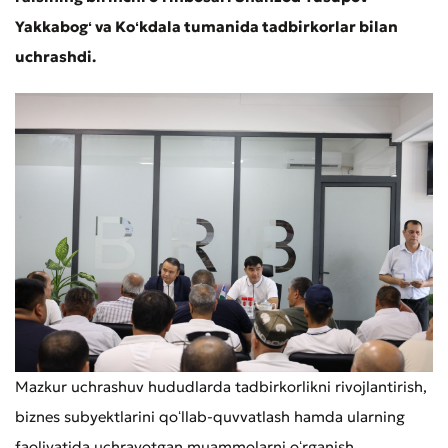
Yakkabogʻ va Koʻkdala tumanida tadbirkorlar bilan
uchrashdi.
Mazkur uchrashuv hududlarda tadbirkorlikni rivojlantirish,
biznes subyektlarini qoʻllab-quvvatlash hamda ularning
faoliyatida uchrayotgan muammolarni oʻrganish