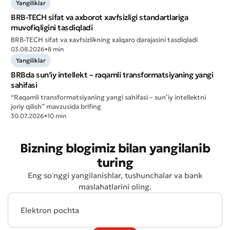
Yangiliklar
Yomon
Aʼlo
BRB-TECH sifat va axborot xavfsizligi standartlariga
muvofiqligini tasdiqladi
* Barcha maydonlar to'ldirilishi shart
BRB-TECH sifat va xavfsizlikning xalqaro darajasini tasdiqladi
Yuborish
03.08.2026
•
8 min
Yuborish
Yangiliklar
BRBda sun’iy intellekt – raqamli transformatsiyaning yangi
sahifasi
“Raqamli transformatsiyaning yangi sahifasi – sun’iy intellektni
joriy qilish” mavzusida brifing
30.07.2026
•
10 min
Bizning blogimiz bilan yangilanib
turing
Eng soʻnggi yangilanishlar, tushunchalar va bank
maslahatlarini oling.