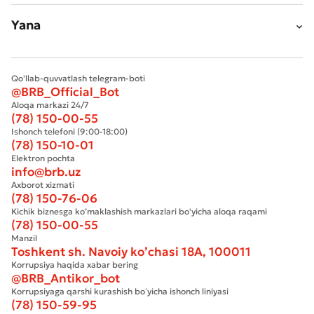
Yana
Qo'llab-quvvatlash telegram-boti
@BRB_Official_Bot
Aloqa markazi 24/7
(78) 150-00-55
Ishonch telefoni (9:00-18:00)
(78) 150-10-01
Elektron pochta
info@brb.uz
Axborot xizmati
(78) 150-76-06
Kichik biznesga ko’maklashish markazlari bo'yicha aloqa raqami
(78) 150-00-55
Manzil
Toshkent sh. Navoiy ko’chasi 18А, 100011
Korrupsiya haqida xabar bering
@BRB_Antikor_bot
Korrupsiyaga qarshi kurashish boʻyicha ishonch liniyasi
(78) 150-59-95