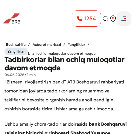
1254
Bosh sahifa
Axborot markazi
Yangiliklar
Yangiliklar
Tadbirkorlar bilan ochiq muloqotlar davom etmoqda
Tadbirkorlar bilan ochiq muloqotlar
davom etmoqda
04.06.2026
•
2 min
“Biznesni rivojlantirish banki” ATB Boshqaruvi rahbariyati
tomonidan joylarda tadbirkorlarning muammo va
takliflarini bevosita oʻrganish hamda aholi bandligini
oshirish borasida tizimli ishlar amalga oshirilmoqda.
Ushbu amaliy chora-tadbirlar doirasida
bank Boshqaruvi
raisining birinchi oʻrinbosari Shahzod Yusupov