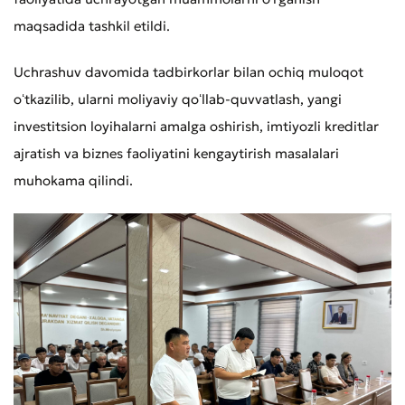
maqsadida tashkil etildi.
Uchrashuv davomida tadbirkorlar bilan ochiq muloqot
oʻtkazilib, ularni moliyaviy qoʻllab-quvvatlash, yangi
investitsion loyihalarni amalga oshirish, imtiyozli kreditlar
ajratish va biznes faoliyatini kengaytirish masalalari
muhokama qilindi.