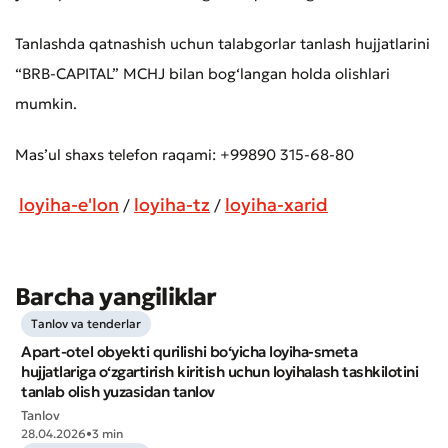
Tanlashda qatnashish uchun talabgorlar tanlash hujjatlarini
“BRB-CAPITAL” MCHJ bilan bog‘langan holda olishlari
Murojaat qoldirish
mumkin.
Xizmat sifatini baholang
Mas’ul shaxs telefon raqami: +99890 315-68-80
loyiha-e'lon
loyiha-tz
loyiha-xarid
/
/
Barcha yangiliklar
Tanlov va tenderlar
Apart-otel obyekti qurilishi bo‘yicha loyiha-smeta
hujjatlariga o‘zgartirish kiritish uchun loyihalash tashkilotini
tanlab olish yuzasidan tanlov
Tanlov
28.04.2026
•
3 min