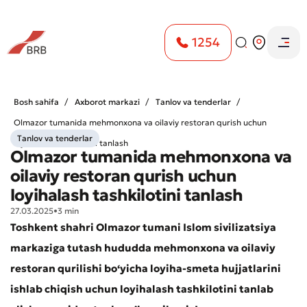
1254
Bosh sahifa
Axborot markazi
Tanlov va tenderlar
Olmazor tumanida mehmonxona va oilaviy restoran qurish uchun
Tanlov va tenderlar
loyihalash tashkilotini tanlash
Olmazor tumanida mehmonxona va
oilaviy restoran qurish uchun
loyihalash tashkilotini tanlash
27.03.2025
•
3 min
Toshkent shahri Olmazor tumani Islom sivilizatsiya
markaziga tutash hududda mehmonxona va oilaviy
restoran qurilishi bo‘yicha loyiha-smeta hujjatlarini
ishlab chiqish uchun loyihalash tashkilotini tanlab