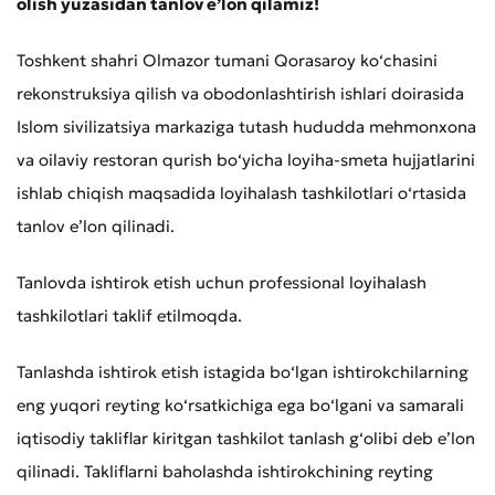
olish yuzasidan tanlov e’lon qilamiz!
Toshkent shahri Olmazor tumani Qorasaroy ko‘chasini
rekonstruksiya qilish va obodonlashtirish ishlari doirasida
Islom sivilizatsiya markaziga tutash hududda mehmonxona
va oilaviy restoran qurish bo‘yicha loyiha-smeta hujjatlarini
ishlab chiqish maqsadida loyihalash tashkilotlari o‘rtasida
tanlov e’lon qilinadi.
Tanlovda ishtirok etish uchun professional loyihalash
tashkilotlari taklif etilmoqda.
Tanlashda ishtirok etish istagida bo‘lgan ishtirokchilarning
eng yuqori reyting ko‘rsatkichiga ega bo‘lgani va samarali
iqtisodiy takliflar kiritgan tashkilot tanlash g‘olibi deb e’lon
qilinadi. Takliflarni baholashda ishtirokchining reyting