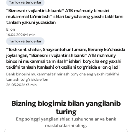
Tanlov va tenderlar
“Biznesni rivojlantirish banki” ATB ma’muriy binosini
Yomon
Aʼlo
mukammal ta’mirlash” ishlari bo‘yicha eng yaxshi takliflarni
tanlash yakuni yuzasidan
E'lon
* Barcha maydonlar to'ldirilishi shart
Yuborish
16.04.2026
•
1 min
Tanlov va tenderlar
Yuborish
“Toshkent shahar, Shayxontohur tumani, Beruniy ko‘chasida
joylashgan, “Biznesni rivojlantirish banki” ATB ma’muriy
binosini mukammal ta’mirlash” ishlari bo‘yicha eng yaxshi
taklifni tanlash (tanlash) o‘tkazilishi to‘g‘risida e’lon qiladi
Bank binosini mukammal ta’mirlash bo‘yicha eng yaxshi taklifni
tanlash to‘g‘risida e’lon
26.03.2026
•
3 min
Bizning blogimiz bilan yangilanib
turing
Eng soʻnggi yangilanishlar, tushunchalar va bank
maslahatlarini oling.