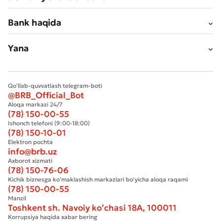
Bank haqida
Yana
Qo'llab-quvvatlash telegram-boti
@BRB_Official_Bot
Aloqa markazi 24/7
(78) 150-00-55
Ishonch telefoni (9:00-18:00)
(78) 150-10-01
Elektron pochta
info@brb.uz
Axborot xizmati
(78) 150-76-06
Kichik biznesga ko’maklashish markazlari bo'yicha aloqa raqami
(78) 150-00-55
Manzil
Toshkent sh. Navoiy ko’chasi 18А, 100011
Korrupsiya haqida xabar bering