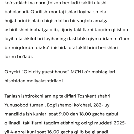
ko‘rsatkichi va narx (foizda beriladi) taklifi ulushi
baholanadi. Qurilish-montaj ishlari loyiha-smeta
hujjatlarini ishlab chiqish bilan bir vaqtda amalga
oshirilishini inobatga olib, tijoriy takliflarni taqdim qilishda
loyiha tashkilotlari loyihaning dastlabki qiymatidan ma’lum
bir miqdorda foiz ko‘rinishida o‘z takliflarini berishlari
lozim bo‘ladi.
Obyekt “Old city guest house” MCHJ o‘z mablag‘lari
hisobidan moliyalashtiriladi.
Tanlash ishtirokchilarning takliflari Toshkent shahri,
Yunusobod tumani, Bog‘ishamol ko‘chasi, 282- uy
manzilida ish kunlari soat 9.00 dan 18.00 gacha qabul
qilinadi, takliflarni taqdim etishning oxirgi muddati 2025-
yil 4-aprel kuni soat 16.00 gacha qilib belgilanadi.