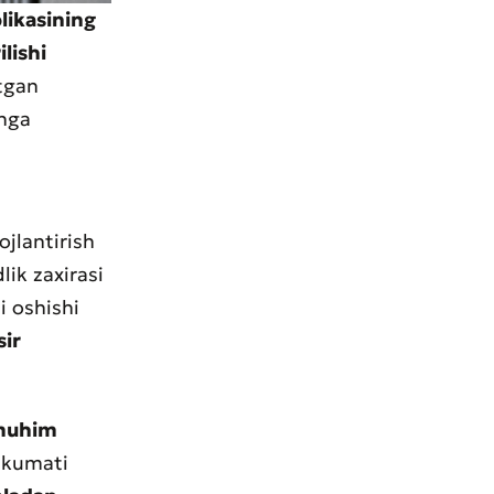
likasining
lishi
tgan
shga
jlantirish
ik zaxirasi
i oshishi
sir
 muhim
ukumati