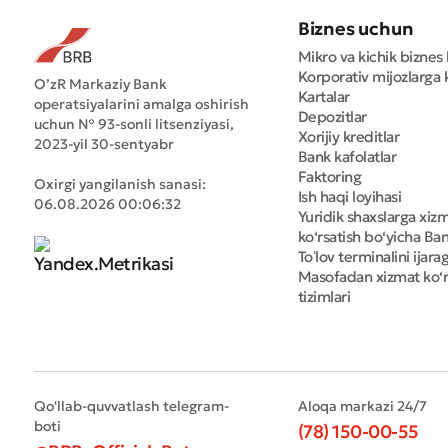
Biznes uchun
Mikro va kichik biznes 
Korporativ mijozlarga k
O’zR Markaziy Bank
Kartalar
operatsiyalarini amalga oshirish
Depozitlar
uchun № 93-sonli litsenziyasi,
Xorijiy kreditlar
2023-yil 30-sentyabr
Bank kafolatlar
Faktoring
Oxirgi yangilanish sanasi:
Ish haqi loyihasi
06.08.2026 00:06:32
Yuridik shaxslarga xiz
ko‘rsatish bo‘yicha Bank
Toʻlov terminalini ijara
Masofadan xizmat ko‘r
tizimlari
Qo'llab-quvvatlash telegram-
Aloqa markazi 24/7
boti
(78) 150-00-55