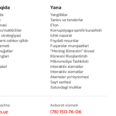
qida
Yana
da
Yangiliklar
t
Tanlov va tenderlar
masi
E'lon
ko'rsatkichlar
Korrupsiyaga qarshi kurashish
 strategiyasi
Ichki nazorat
rni oshkor qilish
Foydali resurslar
izmati
Fuqarolar murojaatlari
ujjatlar
"Mening Biznesim" ilovasi
nglari
Biznesni Rivojlantirish
Mikromoliya Tashkiloti
alari
Interaktiv xizmatlar
Interaktiv xizmatlar
Atamalar yo'riqnomasi
Sayt xaritasi
Sotuvdagi mulklar
pochta
Axborot xizmati
b.uz
(78) 150-76-06