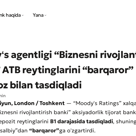
nk haqida
Yana
s agentligi “Biznesni rivojlan
 ATB reytinglarini “barqaror”
z bilan tasdiqladi
min
-iyun, London / Toshkent
— “Moodyʻs Ratings” xalqa
iznesni rivojlantirish banki” aksiyadorlik tijorat ban
pozit reytinglarini
B1 darajasida tasdiqladi
, shunin
“salbiy”dan
“barqaror”
ga oʻzgartirdi.