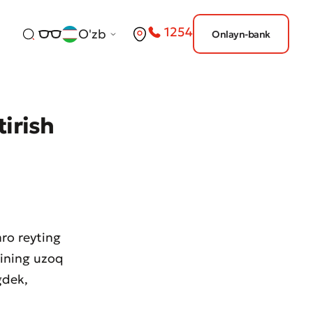
1254
O'zb
Onlayn-bank
tirish
ro reyting
kining uzoq
gdek,