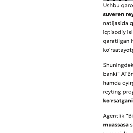
Ushbu qaro
suveren rey
Muroj
natijasida 
Xizma
iqtisodiy is
qaratilgan 
koʻrsatayotg
Shuningdek,
banki” ATBn
hamda oyirgi
reyting pr
koʻrsatgani
Agentlik “B
muassasa
s