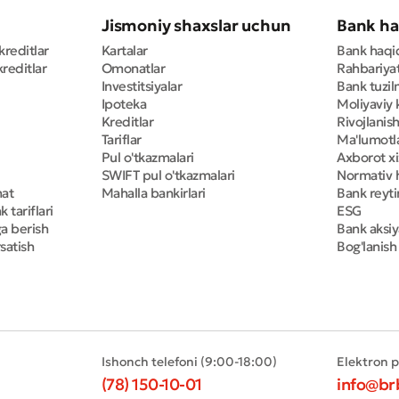
Jismoniy shaxslar uchun
Bank ha
kreditlar
Kartalar
Bank haqi
reditlar
Omonatlar
Rahbariya
Investitsiyalar
Bank tuzil
Ipoteka
Moliyaviy 
Kreditlar
Rivojlanish
Tariflar
Ma'lumotla
Pul o'tkazmalari
Axborot x
SWIFT pul o'tkazmalari
Normativ h
mat
Mahalla bankirlari
Bank reyti
 tariflari
ESG
ga berish
Bank aksiy
satish
Bog'lanish
Ishonch telefoni (9:00-18:00)
Elektron 
(78) 150-10-01
info@br