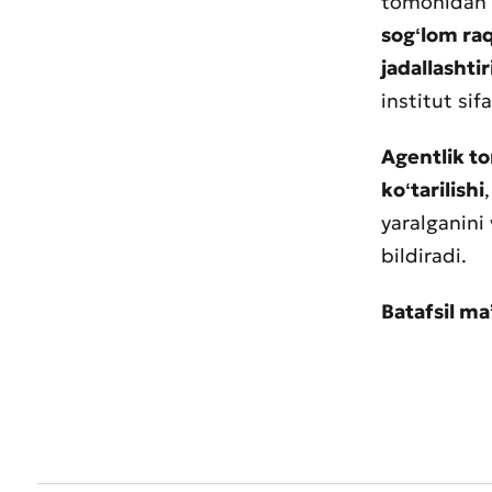
tomonidan
sogʻlom raq
jadallashtir
institut sif
* Barcha m
Agentlik t
koʻtarilishi
yaralganini
bildiradi.
Batafsil m