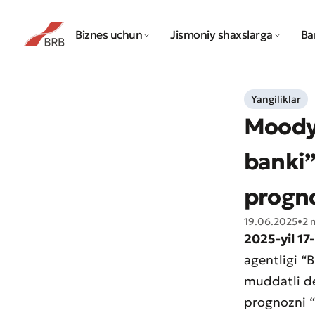
Biznes uchun
Jismoniy shaxslarga
Ba
Yangiliklar
Moodyʻ
banki”
progno
19.06.2025
•
2 
2025-yil 17
agentligi “B
muddatli de
prognozni 