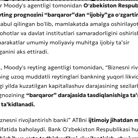
r Moodyʻs agentligi tomonidan
Oʻzbekiston Respub
ting prognozini “barqaror”dan “ijobiy”ga oʻzgartiri
aat qoldirish
qabul qilingan boʻlib, mamlakatda amalga oshirilayo
t sifatini baholang
lohotlar va davlat institutlari samaradorligini oshiri
harakatlar umumiy moliyaviy muhitga ijobiy taʼsir
anini aks ettiradi.
 Moodyʻs reyting agentligi tomonidan, “Biznesni rivo
ing uzoq muddatli reytinglari bankning yuqori likvidl
 yilda kuzatilgan kapitallashuv darajasining sezilarl
ognozining
“barqaror” darajasida tasdiqlanishiga taʼ
 taʼkidlanadi.
iznesni rivojlantirish banki” ATBni
ijtimoiy jihatdan
ifatida baholaydi. Bank Oʻzbekiston Respublikasi h