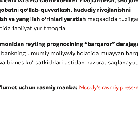
kichik va oʻrta tadbirkorlikni rivojlantirish, shu j
obatni qoʻllab-quvvatlash, hududiy rivojlanishni
Yomon
Aʼlo
ish va yangi ish oʻrinlari yaratish
maqsadida tuzilgan
atida faoliyat yuritmoqda.
aydonlar to'ldirilishi shart
Yuborish
Yuborish
omonidan reyting prognozining “barqaror” darajag
, bankning umumiy moliyaviy holatida muayyan barq
 va biznes koʻrsatkichlari ustidan nazorat saqlanayot
aʼlumot uchun rasmiy manba:
Moodyʻs rasmiy press-re