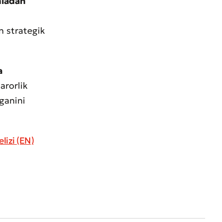
umladan
 strategik
a
arorlik
ganini
lizi (EN)