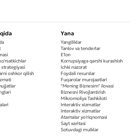
qida
Yana
da
Yangiliklar
t
Tanlov va tenderlar
masi
E'lon
ko'rsatkichlar
Korrupsiyaga qarshi kurashish
 strategiyasi
Ichki nazorat
rni oshkor qilish
Foydali resurslar
izmati
Fuqarolar murojaatlari
ujjatlar
"Mening Biznesim" ilovasi
nglari
Biznesni Rivojlantirish
Mikromoliya Tashkiloti
alari
Interaktiv xizmatlar
Interaktiv xizmatlar
Atamalar yo'riqnomasi
Sayt xaritasi
Sotuvdagi mulklar