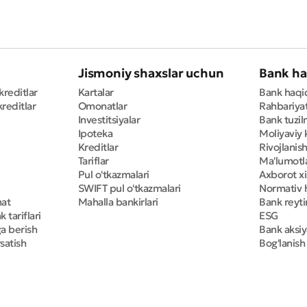
Jismoniy shaxslar uchun
Bank ha
kreditlar
Kartalar
Bank haqi
reditlar
Omonatlar
Rahbariya
Investitsiyalar
Bank tuzil
Ipoteka
Moliyaviy 
Kreditlar
Rivojlanish
Tariflar
Ma'lumotla
Pul o'tkazmalari
Axborot x
SWIFT pul o'tkazmalari
Normativ h
mat
Mahalla bankirlari
Bank reyti
 tariflari
ESG
ga berish
Bank aksiy
satish
Bog'lanish