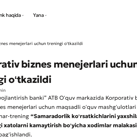
nk haqida
Yana
nes menejerlari uchun treningi oʻtkazildi
ativ biznes menejerlari uchu
i oʻtkazildi
min
ivojlantirish banki” ATB Oʻquv markazida Korporativ 
nes menejerlari uchun maqsadli oʻquv mashgʻulotlari 
inar-trening
“Samaradorlik koʻrsatkichlarini yaxshil
i xatolarni kamaytirish boʻyicha xodimlar malakasi
agʻishlandi.