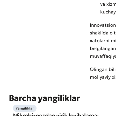
va xizm
kuchayt
Innovatsion 
shaklida oʻ
xatolarni m
belgilangan 
muvaffaqiyat
Olingan bili
moliyaviy x
* Barcha m
Barcha yangiliklar
Yangiliklar
Mikrobiznesdan yirik loyihalarga: