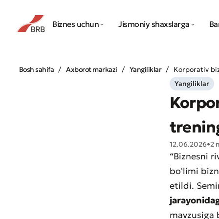
Biznes uchun
Jismoniy shaxslarga
Ba
Bosh sahifa
Axborot markazi
Yangiliklar
Korporativ biz
Yangiliklar
Korpor
trening
12.06.2026
•
2 
“Biznesni r
boʻlimi biz
etildi. Sem
jarayonidag
mavzusiga b