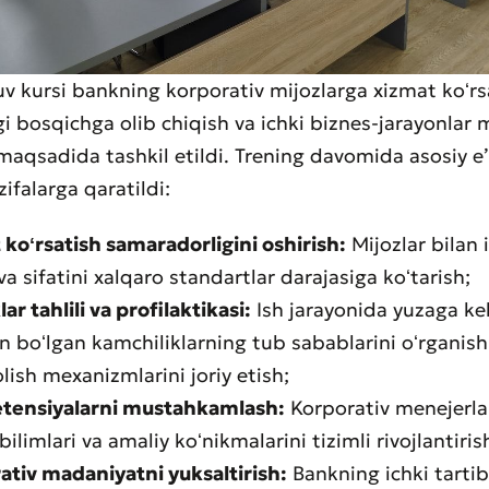
v kursi bankning korporativ mijozlarga xizmat koʻrs
gi bosqichga olib chiqish va ichki biznes-jarayonlar 
maqsadida tashkil etildi. Trening davomida asosiy eʼ
ifalarga qaratildi:
 koʻrsatish samaradorligini oshirish:
Mijozlar bilan 
 va sifatini xalqaro standartlar darajasiga koʻtarish;
lar tahlili va profilaktikasi:
Ish jarayonida yuzaga kel
 boʻlgan kamchiliklarning tub sabablarini oʻrganish
aat qoldirish
olish mexanizmlarini joriy etish;
t sifatini baholang
ensiyalarni mustahkamlash:
Korporativ menejerla
bilimlari va amaliy koʻnikmalarini tizimli rivojlantiris
ativ madaniyatni yuksaltirish:
Bankning ichki tartib