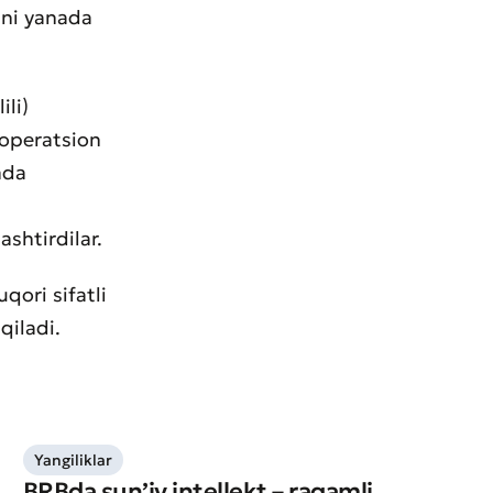
ini yanada
ili)
 operatsion
mda
ashtirdilar.
qori sifatli
qiladi.
Yangiliklar
BRBda sun’iy intellekt – raqamli