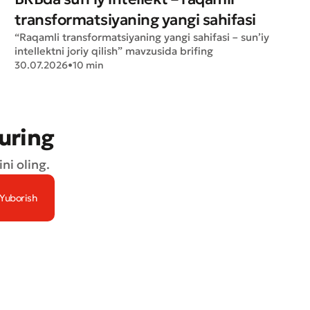
transformatsiyaning yangi sahifasi
“Raqamli transformatsiyaning yangi sahifasi – sun’iy
intellektni joriy qilish” mavzusida brifing
30.07.2026
•
10 min
turing
ni oling.