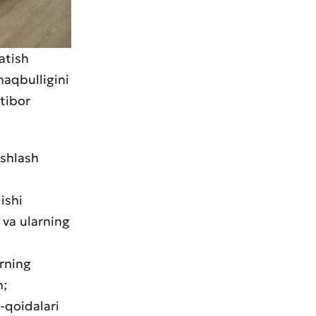
atish
maqbulligini
tibor
ishlash
ishi
 va ularning
rning
h;
-qoidalari