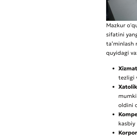
Mazkur oʻqu
sifatini yan
taʼminlash 
quyidagi vaz
Xizmat
tezligi
Xatolik
mumkin
Muroj
oldini 
Xizma
Kompet
kasbiy 
Korpor