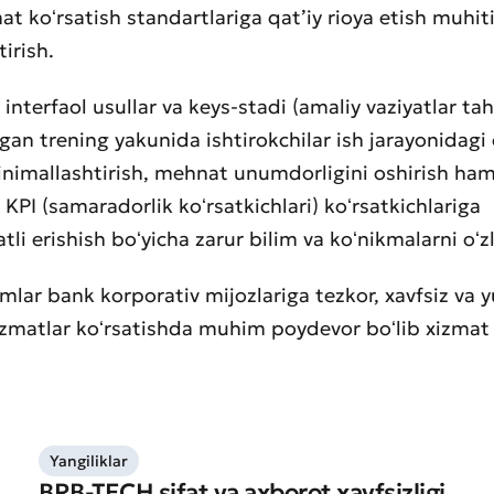
at koʻrsatish standartlariga qatʼiy rioya etish muhit
irish.
interfaol usullar va keys-stadi (amaliy vaziyatlar tahl
tgan trening yakunida ishtirokchilar ish jarayonidagi
inimallashtirish, mehnat unumdorligini oshirish ha
KPI (samaradorlik koʻrsatkichlari) koʻrsatkichlariga
li erishish boʻyicha zarur bilim va koʻnikmalarni oʻzl
mlar bank korporativ mijozlariga tezkor, xavfsiz va yu
izmatlar koʻrsatishda muhim poydevor boʻlib xizmat 
Yomon
Aʼlo
aydonlar to'ldirilishi shart
Yuborish
Yuborish
Yangiliklar
BRB-TECH sifat va axborot xavfsizligi