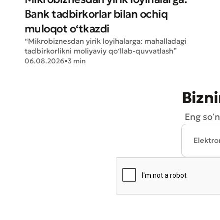
Bank tadbirkorlar bilan ochiq
muloqot o‘tkazdi
“Mikrobiznesdan yirik loyihalarga: mahalladagi
tadbirkorlikni moliyaviy qo‘llab-quvvatlash”
06.08.2026
•
3 min
Bizni
Eng soʻn