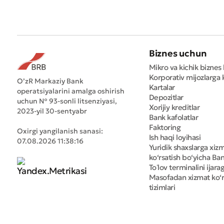
Biznes uchun
Mikro va kichik biznes 
Korporativ mijozlarga k
O’zR Markaziy Bank
Kartalar
operatsiyalarini amalga oshirish
Depozitlar
uchun № 93-sonli litsenziyasi,
Xorijiy kreditlar
2023-yil 30-sentyabr
Bank kafolatlar
Faktoring
Oxirgi yangilanish sanasi:
Ish haqi loyihasi
07.08.2026 11:38:16
Yuridik shaxslarga xiz
ko‘rsatish bo‘yicha Bank
Toʻlov terminalini ijara
Masofadan xizmat ko‘r
tizimlari