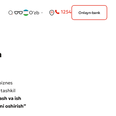
1254
O'zb
Onlayn-bank
n
biznes
tashkil
ash va ish
ni oshirish”