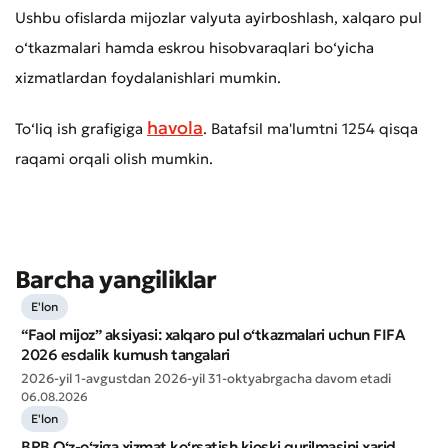
Ushbu ofislarda mijozlar valyuta ayirboshlash, xalqaro pul
o‘tkazmalari hamda eskrou hisobvaraqlari bo‘yicha
xizmatlardan foydalanishlari mumkin.
havola
To‘liq ish grafigiga
. Batafsil ma'lumtni 1254 qisqa
raqami orqali olish mumkin.
Barcha yangiliklar
E'lon
“Faol mijoz” aksiyasi: xalqaro pul o‘tkazmalari uchun FIFA
2026 esdalik kumush tangalari
2026-yil 1-avgustdan 2026-yil 31-oktyabrgacha davom etadi
06.08.2026
E'lon
BRB O‘z-o‘ziga xizmat ko‘rsatish kioski qurilmasini xarid