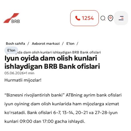
1254
Bosh sahifa
Axborot markazi
E'lon
E'lon
Iyun oyida dam olish kunlari ishlaydigan BRB Bank ofislari
Iyun oyida dam olish kunlari
ishlaydigan BRB Bank ofislari
05.06.2026
•
1 min
Hurmatli mijozlar!
“Biznesni rivojlantirish banki” ATBning ayrim bank ofislari
iyun oyining dam olish kunlarida ham mijozlarga xizmat
ko‘rsatadi. Bank ofislari 6–7, 13–14, 20–21 va 27–28-iyun
kunlari 09:00 dan 17:00 gacha ishlaydi.