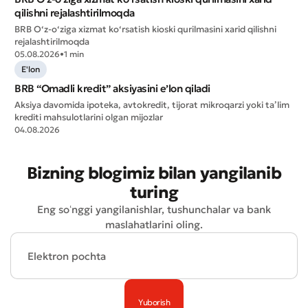
qilishni rejalashtirilmoqda
BRB O‘z-o‘ziga xizmat ko‘rsatish kioski qurilmasini xarid qilishni
Murojaat qoldirish
rejalashtirilmoqda
05.08.2026
•
1 min
Xizmat sifatini baholang
E'lon
BRB “Omadli kredit” aksiyasini e’lon qiladi
Aksiya davomida ipoteka, avtokredit, tijorat mikroqarzi yoki ta’lim
krediti mahsulotlarini olgan mijozlar
04.08.2026
Bizning blogimiz bilan yangilanib
turing
Eng soʻnggi yangilanishlar, tushunchalar va bank
maslahatlarini oling.
Yomon
Aʼlo