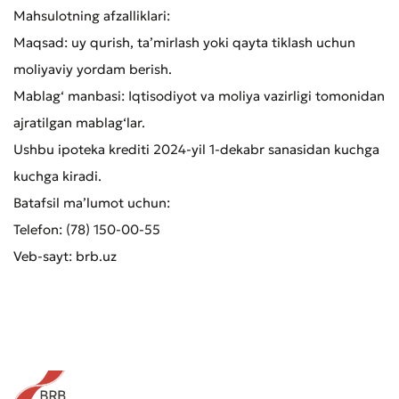
Mahsulotning afzalliklari:
Maqsad: uy qurish, ta’mirlash yoki qayta tiklash uchun
moliyaviy yordam berish.
Mablag‘ manbasi: Iqtisodiyot va moliya vazirligi tomonidan
ajratilgan mablag‘lar.
Murojaat qoldirish
Ushbu ipoteka krediti 2024-yil 1-dekabr sanasidan kuchga
Xizmat sifatini baholang
kuchga kiradi.
Batafsil ma’lumot uchun:
Telefon: (78) 150-00-55
Veb-sayt: brb.uz