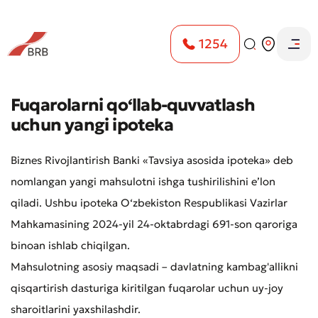
1254
Fuqarolarni qo‘llab-quvvatlash
uchun yangi ipoteka
Biznes Rivojlantirish Banki «Tavsiya asosida ipoteka» deb
nomlangan yangi mahsulotni ishga tushirilishini e’lon
qiladi. Ushbu ipoteka O‘zbekiston Respublikasi Vazirlar
Mahkamasining 2024-yil 24-oktabrdagi 691-son qaroriga
binoan ishlab chiqilgan.
Mahsulotning asosiy maqsadi – davlatning kambag'allikni
qisqartirish dasturiga kiritilgan fuqarolar uchun uy-joy
sharoitlarini yaxshilashdir.