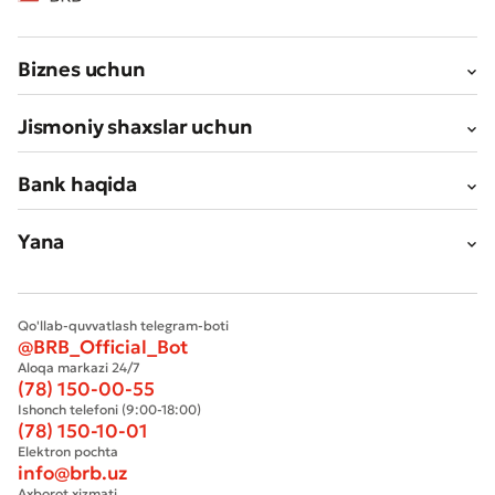
Biznes uchun
Yomon
Aʼlo
Jismoniy shaxslar uchun
Bank haqida
* Barcha maydonlar to'ldirilishi shart
Yuborish
Yuborish
Yana
Qo'llab-quvvatlash telegram-boti
@BRB_Official_Bot
Aloqa markazi 24/7
(78) 150-00-55
Ishonch telefoni (9:00-18:00)
(78) 150-10-01
Elektron pochta
info@brb.uz
Axborot xizmati