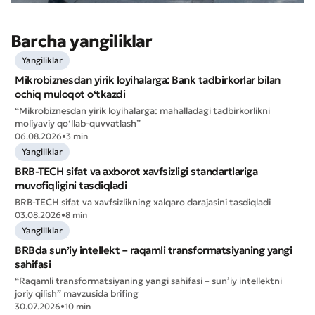
Barcha yangiliklar
Yangiliklar
Mikrobiznesdan yirik loyihalarga: Bank tadbirkorlar bilan
ochiq muloqot o‘tkazdi
“Mikrobiznesdan yirik loyihalarga: mahalladagi tadbirkorlikni
moliyaviy qo‘llab-quvvatlash”
06.08.2026
•
3 min
Yangiliklar
BRB-TECH sifat va axborot xavfsizligi standartlariga
muvofiqligini tasdiqladi
BRB-TECH sifat va xavfsizlikning xalqaro darajasini tasdiqladi
03.08.2026
•
8 min
Yangiliklar
BRBda sun’iy intellekt – raqamli transformatsiyaning yangi
sahifasi
“Raqamli transformatsiyaning yangi sahifasi – sun’iy intellektni
joriy qilish” mavzusida brifing
30.07.2026
•
10 min