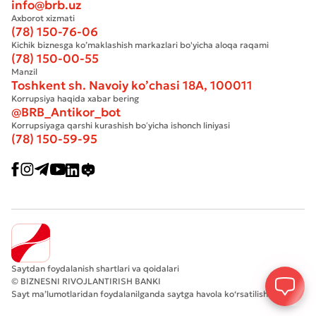
info@brb.uz
Axborot xizmati
(78) 150-76-06
Kichik biznesga ko’maklashish markazlari bo'yicha aloqa raqami
(78) 150-00-55
Manzil
Toshkent sh. Navoiy ko’chasi 18А, 100011
Korrupsiya haqida xabar bering
@BRB_Antikor_bot
Korrupsiyaga qarshi kurashish boʻyicha ishonch liniyasi
(78) 150-59-95
Saytdan foydalanish shartlari va qoidalari
© BIZNESNI RIVOJLANTIRISH BANKI
Sayt ma’lumotlaridan foydalanilganda saytga havola ko‘rsatilishi shart.