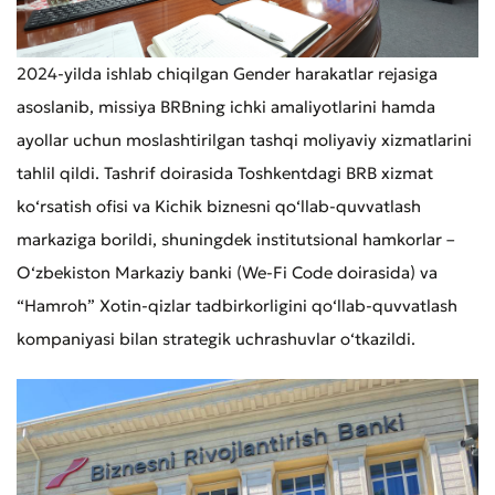
2024-yilda ishlab chiqilgan Gender harakatlar rejasiga
asoslanib, missiya BRBning ichki amaliyotlarini hamda
ayollar uchun moslashtirilgan tashqi moliyaviy xizmatlarini
tahlil qildi. Tashrif doirasida Toshkentdagi BRB xizmat
ko‘rsatish ofisi va Kichik biznesni qo‘llab-quvvatlash
markaziga borildi, shuningdek institutsional hamkorlar –
O‘zbekiston Markaziy banki (We-Fi Code doirasida) va
“Hamroh” Xotin-qizlar tadbirkorligini qo‘llab-quvvatlash
kompaniyasi bilan strategik uchrashuvlar o‘tkazildi.
Murojaat qoldirish
Xizmat sifatini baholang