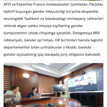
AFD va Expertise France mutaxassislari (jumladan, Parijdan
tashrif buyurgan gender inklyuzivligi bo‘yicha ekspertlar,
shuningdek Toshkent va Istanbuldagi mintaqaviy rahbarlar)
ishtirok etgan ushbu missiya loyihaning gender
komponentini ishlab chiqishga qaratildi. Delegatsiya BRB
rahbariyati, Gender qo‘mitasi, HR bo‘limlari hamda tegishli
departamentlar bilan uchrashuvlar o‘tkazib, bankda
gender siyosatining qay darajada joriy etilganini baholadi.