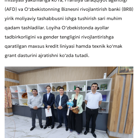
(AFD) va O‘zbekistonning Biznesni rivojlantirish banki (BRB)
yirik moliyaviy tashabbusni ishga tushirish sari muhim
qadam tashladilar. Loyiha O‘zbekistonda ayollar
tadbirkorligini va gender tengligini rivojlantirishga
qaratilgan maxsus kredit liniyasi hamda texnik ko‘mak
grant dasturini ajratishni ko‘zda tutadi.