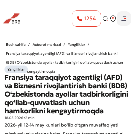
1254
Bosh sahifa
Axborot markazi
Yangiliklar
Fransiya taraqqiyot agentligi (AFD) va Biznesni rivojlantirish banki
(BDB) O‘zbekistonda ayollar tadbirkorligini qo‘llab-quvvatlash uchun
Yangiliklar
hamkorlikni kengaytirmoqda
Fransiya taraqqiyot agentligi (AFD)
va Biznesni rivojlantirish banki (BDB)
O‘zbekistonda ayollar tadbirkorligini
qo‘llab-quvvatlash uchun
hamkorlikni kengaytirmoqda
18.05.2026
•
2 min
2026-yil 12-14 may kunlari bo‘lib o‘tgan muvaffaqiyatli
missiyasi yakunlariga ko‘ra, Fransiya taraqqiyot agentligi