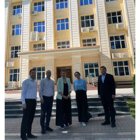
Yomon
Aʼlo
* Barcha maydonlar to'ldirilishi shart
Yuborish
Yuborish