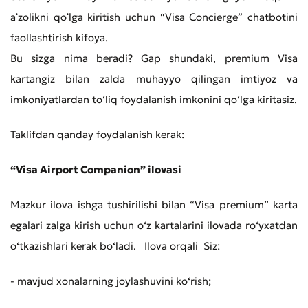
aʻzolikni qoʻlga kiritish uchun “Visa Concierge” chatbotini
faollashtirish kifoya.
Bu sizga nima beradi? Gap shundaki, premium Visa
kartangiz bilan zalda muhayyo qilingan imtiyoz va
imkoniyatlardan to‘liq foydalanish imkonini qo‘lga kiritasiz.
Taklifdan qanday foydalanish kerak:
“Visa Airport Companion” ilovasi
Mazkur ilova ishga tushirilishi bilan “Visa premium” karta
egalari zalga kirish uchun o‘z kartalarini ilovada ro‘yxatdan
o‘tkazishlari kerak bo‘ladi. Ilova orqali Siz:
- mavjud xonalarning joylashuvini ko‘rish;