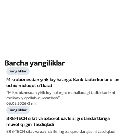
* Barcha maydonlar to'ldirilishi shart
Yuborish
Yuborish
Barcha yangiliklar
Yangiliklar
Mikrobiznesdan yirik loyihalarga: Bank tadbirkorlar bilan
ochiq muloqot o‘tkazdi
“Mikrobiznesdan yirik loyihalarga: mahalladagi tadbirkorlikni
moliyaviy qo‘llab-quvvatlash”
06.08.2026
•
3 min
Yangiliklar
BRB-TECH sifat va axborot xavfsizligi standartlariga
muvofiqligini tasdiqladi
BRB-TECH sifat va xavfsizlikning xalqaro darajasini tasdiqladi