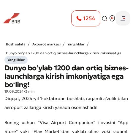
1254
Bosh sahifa
Axborot markazi
Yangiliklar
Dunyo boʻylab 1200 dan ortiq biznes-launсhlarga kirish imkoniyatiga
Yangiliklar
ega boʻling!
Dunyo boʻylab 1200 dan ortiq biznes-
launсhlarga kirish imkoniyatiga ega
boʻling!
19.09.2024
•
3 min
Diqqat, 2024-yil 1-oktabrdan boshlab, raqamli aʼzolik bilan
aeroport zallariga kirish yanada osonlashadi!
Buning uchun “Visa Airport Companion” ilovasini “App
Store” yoki “Play Market”dan yuklab oling yoki raqamli