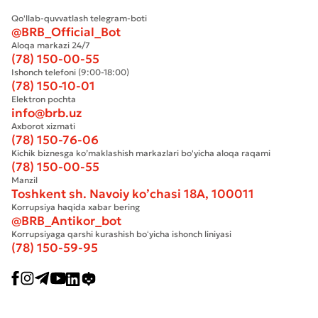
Qo'llab-quvvatlash telegram-boti
@BRB_Official_Bot
Aloqa markazi 24/7
(78) 150-00-55
Ishonch telefoni (9:00-18:00)
(78) 150-10-01
Elektron pochta
info@brb.uz
Axborot xizmati
(78) 150-76-06
Kichik biznesga ko’maklashish markazlari bo'yicha aloqa raqami
(78) 150-00-55
Manzil
Toshkent sh. Navoiy ko’chasi 18А, 100011
Korrupsiya haqida xabar bering
@BRB_Antikor_bot
Korrupsiyaga qarshi kurashish boʻyicha ishonch liniyasi
(78) 150-59-95