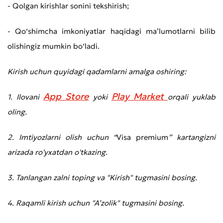
- Qolgan kirishlar sonini tekshirish;
- Qo‘shimcha imkoniyatlar haqidagi ma’lumotlarni bilib
olishingiz mumkin bo‘ladi.
Kirish uchun quyidagi qadamlarni amalga oshiring:
App Store
Play Market
1. Ilovani
yoki
orqali yuklab
oling.
2. Imtiyozlarni olish uchun “
Visa premium
” kartangizni
arizada ro'yxatdan o'tkazing.
3. Tanlangan zalni toping va "Kirish" tugmasini bosing.
4. Raqamli kirish uchun "A’zolik" tugmasini bosing.