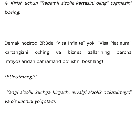
4. Kirish uchun "Raqamli a'zolik kartasini oling" tugmasini
Murojaat qoldirish
bosing.
Xizmat sifatini baholang
Demak hoziroq BRBda “Visa Infinite” yoki “Visa Platinum”
kartangizni oching va biznes zallarining barcha
imtiyozlaridan bahramand bo’lishni boshlang!
!!!Unutmang!!!
Yangi aʼzolik kuchga kirgach, avvalgi aʼzolik oʻtkazilmaydi
va oʻz kuchini yoʻqotadi.
Yomon
Aʼlo