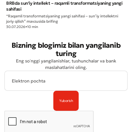
BRBda sun’iy intellekt – raqamli transformatsiyaning yangi
sahifasi
“Raqamli transformatsiyaning yangi sahifasi – sun’iy intellektni
joriy qilish” mavzusida brifing
30.07.2026
•
10 min
Bizning blogimiz bilan yangilanib
Yomon
Aʼlo
turing
Eng soʻnggi yangilanishlar, tushunchalar va bank
maslahatlarini oling.
* Barcha maydonlar to'ldirilishi shart
Yuborish
Yuborish