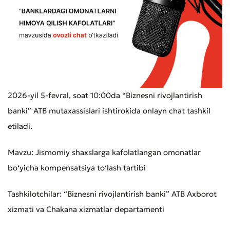
2026-yil 5-fevral, soat 10:00da “Biznesni rivojlantirish
banki” ATB mutaxassislari ishtirokida onlayn chat tashkil
etiladi.
Mavzu: Jismomiy shaxslarga kafolatlangan omonatlar
bo‘yicha kompensatsiya to‘lash tartibi
Tashkilotchilar: “Biznesni rivojlantirish banki” ATB Axborot
xizmati va Chakana xizmatlar departamenti