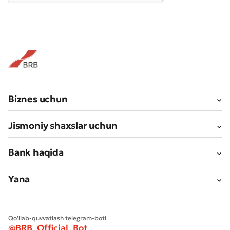
Biznes uchun
Jismoniy shaxslar uchun
Bank haqida
Yana
Qo'llab-quvvatlash telegram-boti
@BRB_Official_Bot