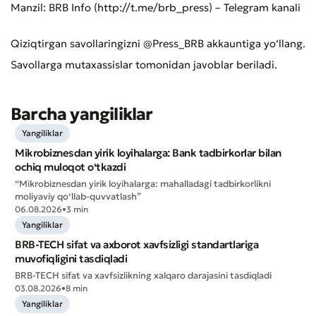
Manzil: BRB Info (http://t.me/brb_press) – Telegram kanali
Qiziqtirgan savollaringizni @Press_BRB akkauntiga yo‘llang.
Savollarga mutaxassislar tomonidan javoblar beriladi.
Barcha yangiliklar
Yangiliklar
Mikrobiznesdan yirik loyihalarga: Bank tadbirkorlar bilan
Murojaat qoldirish
ochiq muloqot o‘tkazdi
Xizmat sifatini baholang
“Mikrobiznesdan yirik loyihalarga: mahalladagi tadbirkorlikni
moliyaviy qo‘llab-quvvatlash”
06.08.2026
•
3 min
Yangiliklar
BRB-TECH sifat va axborot xavfsizligi standartlariga
muvofiqligini tasdiqladi
BRB-TECH sifat va xavfsizlikning xalqaro darajasini tasdiqladi
03.08.2026
•
8 min
Yangiliklar