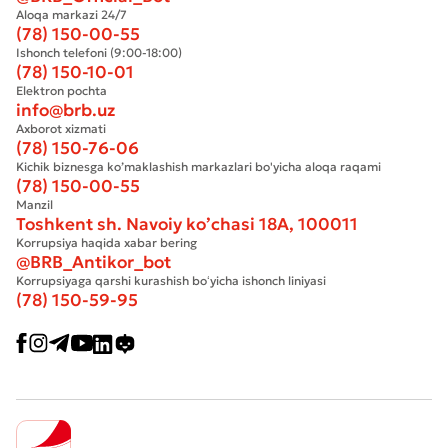
Aloqa markazi 24/7
(78) 150-00-55
Ishonch telefoni (9:00-18:00)
(78) 150-10-01
Elektron pochta
info@brb.uz
Axborot xizmati
(78) 150-76-06
Kichik biznesga ko’maklashish markazlari bo'yicha aloqa raqami
(78) 150-00-55
Manzil
Toshkent sh. Navoiy ko’chasi 18А, 100011
Korrupsiya haqida xabar bering
@BRB_Antikor_bot
Korrupsiyaga qarshi kurashish boʻyicha ishonch liniyasi
(78) 150-59-95