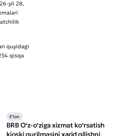
26-yil 28,
zmalari
atchilik
an quyidagi
254 qisqa
E'lon
BRB O‘z-o‘ziga xizmat ko‘rsatish
kioski qurilmasini xarid qilishni