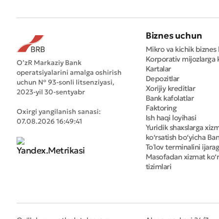
Biznes uchun
Mikro va kichik biznes 
Korporativ mijozlarga k
O’zR Markaziy Bank
Kartalar
operatsiyalarini amalga oshirish
Depozitlar
uchun № 93-sonli litsenziyasi,
Xorijiy kreditlar
2023-yil 30-sentyabr
Bank kafolatlar
Faktoring
Oxirgi yangilanish sanasi:
Ish haqi loyihasi
07.08.2026 16:49:41
Yuridik shaxslarga xiz
ko‘rsatish bo‘yicha Bank
Toʻlov terminalini ijara
Masofadan xizmat ko‘r
tizimlari