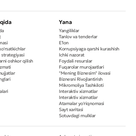
qida
Yana
da
Yangiliklar
t
Tanlov va tenderlar
masi
E'lon
ko'rsatkichlar
Korrupsiyaga qarshi kurashish
 strategiyasi
Ichki nazorat
rni oshkor qilish
Foydali resurslar
izmati
Fuqarolar murojaatlari
ujjatlar
"Mening Biznesim" ilovasi
nglari
Biznesni Rivojlantirish
Mikromoliya Tashkiloti
alari
Interaktiv xizmatlar
Interaktiv xizmatlar
Atamalar yo'riqnomasi
Sayt xaritasi
Sotuvdagi mulklar