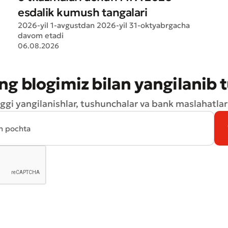
esdalik kumush tangalari
2026-yil 1-avgustdan 2026-yil 31-oktyabrgacha
davom etadi
06.08.2026
ng blogimiz bilan yangilanib 
ggi yangilanishlar, tushunchalar va bank maslahatlari
Yomon
Aʼlo
aydonlar to'ldirilishi shart
Yuborish
Yuborish