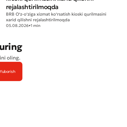
rejalashtirilmoqda
BRB O‘z-o‘ziga xizmat ko‘rsatish kioski qurilmasini
xarid qilishni rejalashtirilmoqda
05.08.2026
•
1 min
turing
ni oling.