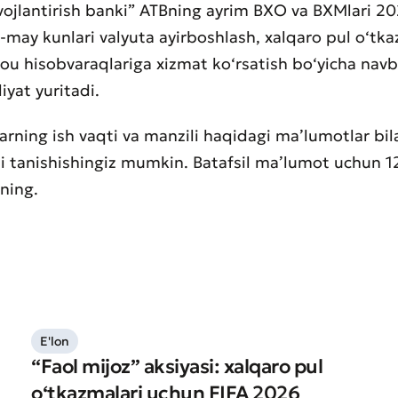
ivojlantirish banki” ATBning ayrim BXO va BXMlari 20
1-may kunlari valyuta ayirboshlash, xalqaro pul o‘tka
u hisobvaraqlariga xizmat ko‘rsatish bo‘yicha navb
iyat yuritadi.
rning ish vaqti va manzili haqidagi ma’lumotlar bil
li tanishishingiz mumkin. Batafsil ma’lumot uchun 1
aning.
aat qoldirish
t sifatini baholang
E'lon
“Faol mijoz” aksiyasi: xalqaro pul
o‘tkazmalari uchun FIFA 2026