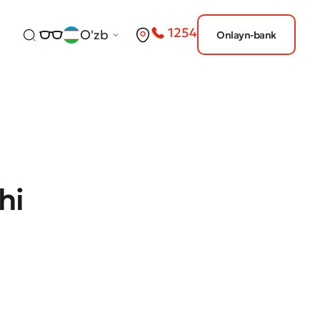
1254
O'zb
Onlayn-bank
hi