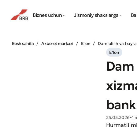
Biznes uchun
Jismoniy shaxslarga
Ba
Bosh sahifa
Axborot markazi
E'lon
Dam olish va bayram
E'lon
Dam 
xizma
bank 
25.05.2026
•
1 
Hurmatli mi