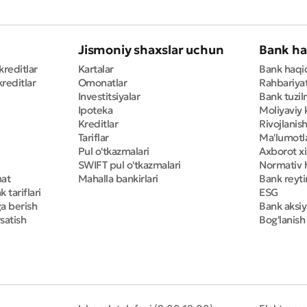
Jismoniy shaxslar uchun
Bank ha
kreditlar
Kartalar
Bank haqi
reditlar
Omonatlar
Rahbariya
Investitsiyalar
Bank tuzil
Ipoteka
Moliyaviy 
Kreditlar
Rivojlanish
Tariflar
Ma'lumotla
Pul o'tkazmalari
Axborot x
SWIFT pul o'tkazmalari
Normativ h
mat
Mahalla bankirlari
Bank reyti
 tariflari
ESG
ga berish
Bank aksiy
satish
Bog'lanish