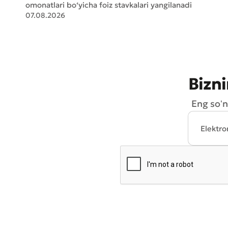
omonatlari bo‘yicha foiz stavkalari yangilanadi
07.08.2026
Bizni
Eng soʻn
* Barcha m