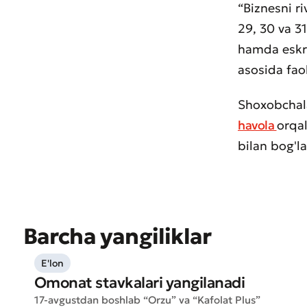
“Biznesni r
29, 30 va 3
hamda eskro
asosida faol
Shoxobchala
havola
orqa
bilan bog'l
Muroj
Barcha yangiliklar
Xizma
E'lon
Omonat stavkalari yangilanadi
17-avgustdan boshlab “Orzu” va “Kafolat Plus”