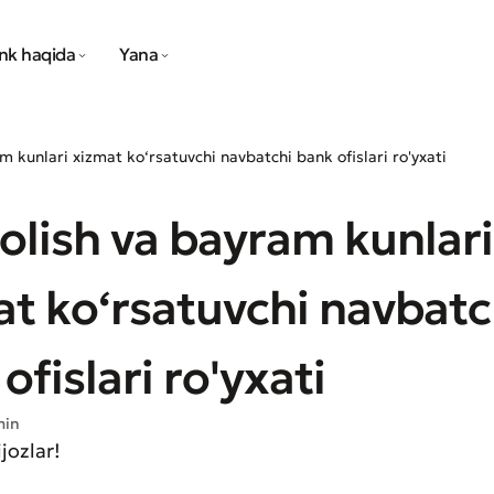
nk haqida
Yana
 kunlari xizmat ko‘rsatuvchi navbatchi bank ofislari ro'yxati
olish va bayram kunlari
t ko‘rsatuvchi navbatc
ofislari ro'yxati
min
jozlar!