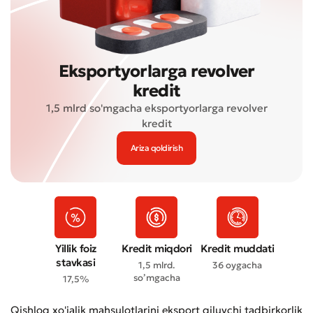
Eksportyorlarga revolver
kredit
1,5 mlrd so'mgacha eksportyorlarga revolver
kredit
Ariza qoldirish
Yillik foiz
Kredit miqdori
Kredit muddati
stavkasi
1,5 mlrd.
36 oygacha
so’mgacha
17,5%
Qishloq xo'jalik mahsulotlarini eksport qiluvchi tadbirkorlik