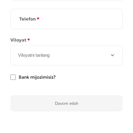
Telefon
*
Viloyat
*
Yomon
Aʼlo
Viloyatni tanlang
* Barcha maydonlar to'ldirilishi shart
Yuborish
Yuborish
Bank mijozimisiz?
Davom etish