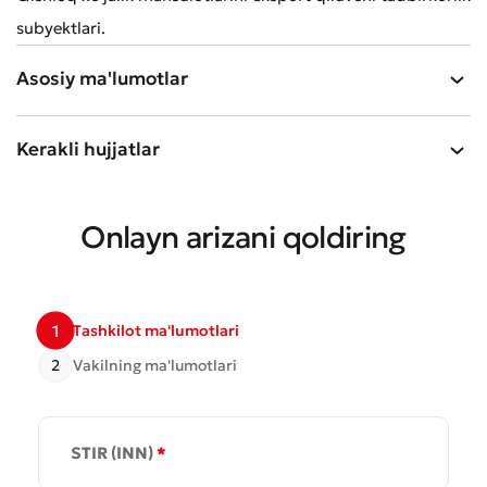
subyektlari.
Asosiy ma'lumotlar
Kerakli hujjatlar
Murojaat qoldirish
Onlayn arizani qoldiring
Xizmat sifatini baholang
1
Tashkilot ma'lumotlari
2
Vakilning ma'lumotlari
STIR (INN)
*