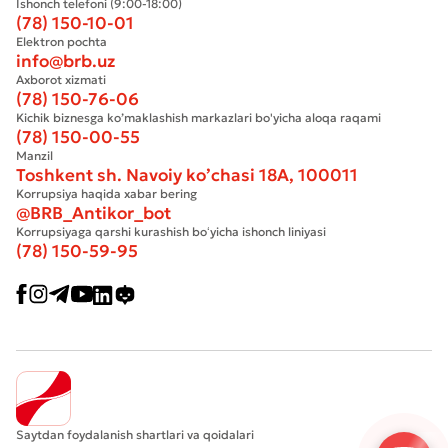
Ishonch telefoni (9:00-18:00)
(78) 150-10-01
Elektron pochta
info@brb.uz
Axborot xizmati
(78) 150-76-06
Kichik biznesga ko’maklashish markazlari bo'yicha aloqa raqami
(78) 150-00-55
Manzil
Toshkent sh. Navoiy ko’chasi 18А, 100011
Korrupsiya haqida xabar bering
@BRB_Antikor_bot
Korrupsiyaga qarshi kurashish boʻyicha ishonch liniyasi
(78) 150-59-95
Saytdan foydalanish shartlari va qoidalari