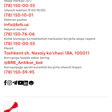
Aloqa markazi 24/7
(78) 150-00-55
Ishonch telefoni (9:00-18:00)
(78) 150-10-01
Elektron pochta
info@brb.uz
Axborot xizmati
(78) 150-76-06
Kichik biznesga ko’maklashish markazlari bo'yicha aloqa raqami
(78) 150-00-55
Manzil
Toshkent sh. Navoiy ko’chasi 18А, 100011
Korrupsiya haqida xabar bering
@BRB_Antikor_bot
Korrupsiyaga qarshi kurashish boʻyicha ishonch liniyasi
(78) 150-59-95