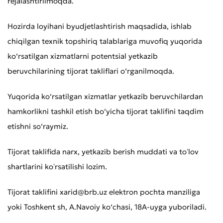
rejalashtirilmoqda.
Hozirda loyihani byudjetlashtirish maqsadida, ishlab
chiqilgan texnik topshiriq talablariga muvofiq yuqorida
ko‘rsatilgan xizmatlarni potentsial yetkazib
beruvchilarining tijorat takliflari o‘rganilmoqda.
Yuqorida ko‘rsatilgan xizmatlar yetkazib beruvchilardan
hamkorlikni tashkil etish bo‘yicha tijorat taklifini taqdim
etishni so‘raymiz.
Tijorat taklifida narx, yetkazib berish muddati va toʻlov
shartlarini koʻrsatilishi lozim.
Tijorat taklifini xarid@brb.uz elektron pochta manziliga
yoki Toshkent sh, A.Navoiy ko‘chasi, 18A-uyga yuboriladi.