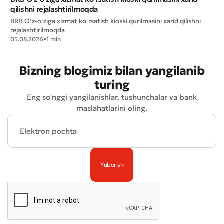
qilishni rejalashtirilmoqda
BRB O‘z-o‘ziga xizmat ko‘rsatish kioski qurilmasini xarid qilishni
rejalashtirilmoqda
05.08.2026
•
1 min
Bizning blogimiz bilan yangilanib
turing
Yomon
Aʼlo
Eng soʻnggi yangilanishlar, tushunchalar va bank
maslahatlarini oling.
* Barcha maydonlar to'ldirilishi shart
Yuborish
Yuborish