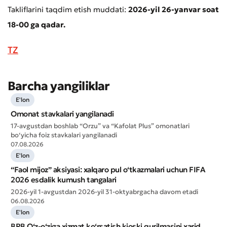
Takliflarini taqdim etish muddati:
2026-yil 26-yanvar soat
18-00 ga qadar.
TZ
Barcha yangiliklar
E'lon
Murojaat qoldirish
Omonat stavkalari yangilanadi
17-avgustdan boshlab “Orzu” va “Kafolat Plus” omonatlari
Xizmat sifatini baholang
bo‘yicha foiz stavkalari yangilanadi
07.08.2026
E'lon
“Faol mijoz” aksiyasi: xalqaro pul o‘tkazmalari uchun FIFA
2026 esdalik kumush tangalari
2026-yil 1-avgustdan 2026-yil 31-oktyabrgacha davom etadi
06.08.2026
E'lon
BRB O‘z-o‘ziga xizmat ko‘rsatish kioski qurilmasini xarid