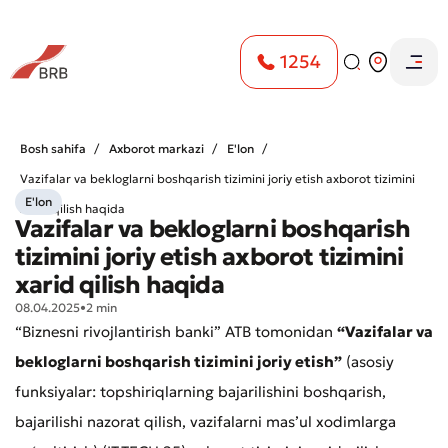
1254
Bosh sahifa
Axborot markazi
E'lon
Vazifalar va bekloglarni boshqarish tizimini joriy etish axborot tizimini
E'lon
xarid qilish haqida
Vazifalar va bekloglarni boshqarish
tizimini joriy etish axborot tizimini
xarid qilish haqida
08.04.2025
•
2 min
“Biznesni rivojlantirish banki” ATB tomonidan
“Vazifalar va
bekloglarni boshqarish tizimini joriy etish”
(asosiy
funksiyalar: topshiriqlarning bajarilishini boshqarish,
bajarilishi nazorat qilish, vazifalarni mas’ul xodimlarga