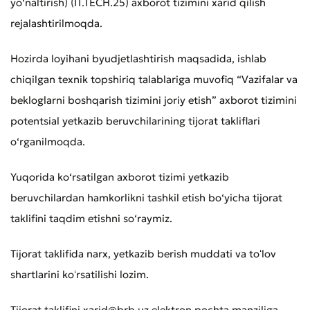
yo‘naltirish) (IT.TECH.25) axborot tizimini xarid qilish
rejalashtirilmoqda.
Hozirda loyihani byudjetlashtirish maqsadida, ishlab
chiqilgan texnik topshiriq talablariga muvofiq “Vazifalar va
bekloglarni boshqarish tizimini joriy etish” axborot tizimini
potentsial yetkazib beruvchilarining tijorat takliflari
o‘rganilmoqda.
Yuqorida ko‘rsatilgan axborot tizimi yetkazib
beruvchilardan hamkorlikni tashkil etish bo‘yicha tijorat
taklifini taqdim etishni so‘raymiz.
Tijorat taklifida narx, yetkazib berish muddati va toʻlov
shartlarini koʻrsatilishi lozim.
Tijorat taklifini xarid@brb.uz elektron pochta manziliga