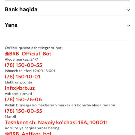
Bank haqida
Yana
Qo'llab-quvvatlash telegram-boti
@BRB_Official_Bot
Aloqa markazi 24/7
(78) 150-00-55
Ishonch telefoni (9:00-18:00)
(78) 150-10-01
Elektron pochta
info@brb.uz
Axborot xizmati
(78) 150-76-06
Kichik biznesga ko’maklashish markazlari bo'yicha aloqa raqami
(78) 150-00-55
Manzil
Toshkent sh. Navoiy ko’chasi 18А, 100011
Korrupsiya haqida xabar bering
@BRB_Antikor_bot