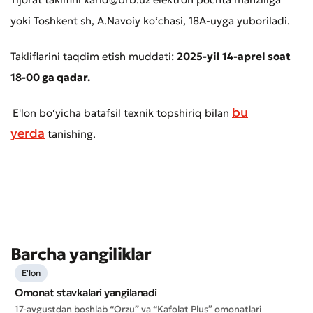
yoki Toshkent sh, A.Navoiy ko‘chasi, 18A-uyga yuboriladi.
Takliflarini taqdim etish muddati:
2025-yil 14-aprel soat
18-00 ga qadar.
bu
E'lon bo‘yicha batafsil texnik topshiriq bilan
yerda
tanishing.
Murojaat qoldirish
Xizmat sifatini baholang
Barcha yangiliklar
E'lon
Omonat stavkalari yangilanadi
17-avgustdan boshlab “Orzu” va “Kafolat Plus” omonatlari