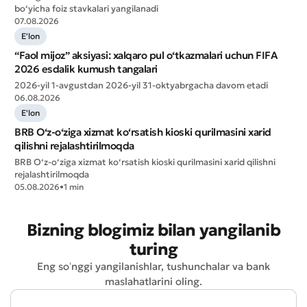
bo‘yicha foiz stavkalari yangilanadi
07.08.2026
E'lon
“Faol mijoz” aksiyasi: xalqaro pul o‘tkazmalari uchun FIFA
2026 esdalik kumush tangalari
2026-yil 1-avgustdan 2026-yil 31-oktyabrgacha davom etadi
06.08.2026
E'lon
BRB O‘z-o‘ziga xizmat ko‘rsatish kioski qurilmasini xarid
qilishni rejalashtirilmoqda
BRB O‘z-o‘ziga xizmat ko‘rsatish kioski qurilmasini xarid qilishni
rejalashtirilmoqda
Yomon
Aʼlo
05.08.2026
•
1 min
* Barcha maydonlar to'ldirilishi shart
Yuborish
Bizning blogimiz bilan yangilanib
turing
Yuborish
Eng soʻnggi yangilanishlar, tushunchalar va bank
maslahatlarini oling.