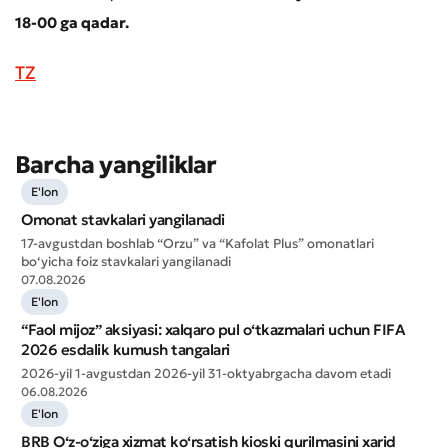
18-00 ga qadar.
TZ
Barcha yangiliklar
E'lon
Murojaat qoldirish
Omonat stavkalari yangilanadi
17-avgustdan boshlab “Orzu” va “Kafolat Plus” omonatlari
Xizmat sifatini baholang
bo‘yicha foiz stavkalari yangilanadi
07.08.2026
E'lon
“Faol mijoz” aksiyasi: xalqaro pul o‘tkazmalari uchun FIFA
2026 esdalik kumush tangalari
2026-yil 1-avgustdan 2026-yil 31-oktyabrgacha davom etadi
06.08.2026
E'lon
BRB O‘z-o‘ziga xizmat ko‘rsatish kioski qurilmasini xarid