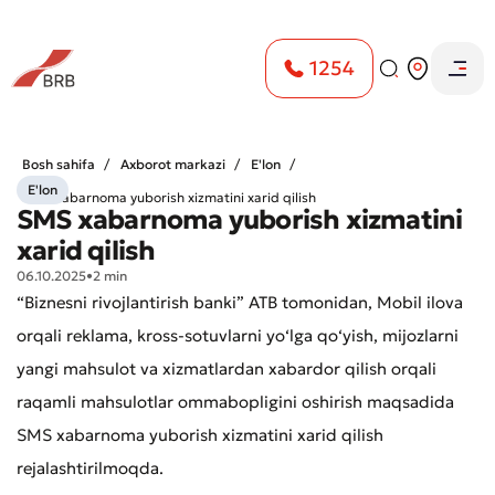
1254
Bosh sahifa
Axborot markazi
E'lon
E'lon
SMS xabarnoma yuborish xizmatini xarid qilish
SMS xabarnoma yuborish xizmatini
xarid qilish
06.10.2025
•
2 min
“Biznesni rivojlantirish banki” ATB tomonidan, Mobil ilova
orqali reklama, kross-sotuvlarni yo‘lga qo‘yish, mijozlarni
yangi mahsulot va xizmatlardan xabardor qilish orqali
raqamli mahsulotlar ommabopligini oshirish maqsadida
SMS xabarnoma yuborish xizmatini xarid qilish
rejalashtirilmoqda.