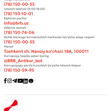
(78) 150-00-55
Ishonch telefoni (9:00-18:00)
(78) 150-10-01
Elektron pochta
info@brb.uz
Axborot xizmati
(78) 150-76-06
Kichik biznesga ko’maklashish markazlari bo'yicha aloqa raqami
(78) 150-00-55
Manzil
Toshkent sh. Navoiy ko’chasi 18А, 100011
Korrupsiya haqida xabar bering
@BRB_Antikor_bot
Korrupsiyaga qarshi kurashish boʻyicha ishonch liniyasi
(78) 150-59-95