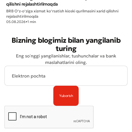
qilishni rejalashtirilmoqda
BRB O‘z-o‘ziga xizmat ko‘rsatish kioski qurilmasini xarid qilishni
rejalashtirilmoqda
05.08.2026
•
1 min
Bizning blogimiz bilan yangilanib
turing
Yomon
Aʼlo
Eng soʻnggi yangilanishlar, tushunchalar va bank
maslahatlarini oling.
* Barcha maydonlar to'ldirilishi shart
Yuborish
Yuborish