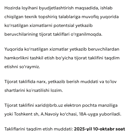
Hozirda loyihani byudjetlashtirish maqsadida, ishlab
chiqilgan texnik topshiriq talablariga muvofiq yuqorida
ko‘rsatilgan xizmatlarni potentsial yetkazib
beruvchilarining tijorat takliflari o‘rganilmoqda.
Yuqorida ko‘rsatilgan xizmatlar yetkazib beruvchilardan
hamkorlikni tashkil etish bo‘yicha tijorat taklifini taqdim
etishni so‘raymiz.
Tijorat taklifida narx, yetkazib berish muddati va toʻlov
shartlarini koʻrsatilishi lozim.
Tijorat taklifini xarid@brb.uz elektron pochta manziliga
yoki Toshkent sh, A.Navoiy ko‘chasi, 18A-uyga yuboriladi.
Takliflarini taqdim etish muddati:
2025-yil 10-oktabr soat