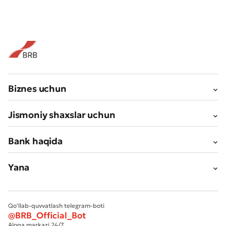
Biznes uchun
Jismoniy shaxslar uchun
Bank haqida
Yana
Qo'llab-quvvatlash telegram-boti
@BRB_Official_Bot
Aloqa markazi 24/7