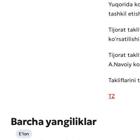
Yuqorida ko
tashkil etis
Tijorat takl
koʻrsatilish
Tijorat tak
A.Navoiy ko
Takliflarin
TZ
Muroj
Xizma
Barcha yangiliklar
E'lon