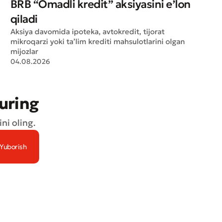
BRB “Omadli kredit” aksiyasini e’lon
qiladi
Aksiya davomida ipoteka, avtokredit, tijorat
mikroqarzi yoki ta’lim krediti mahsulotlarini olgan
mijozlar
04.08.2026
turing
ni oling.