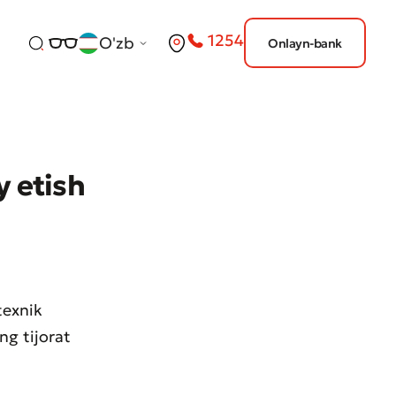
1254
O'zb
Onlayn-bank
y etish
texnik
ng tijorat