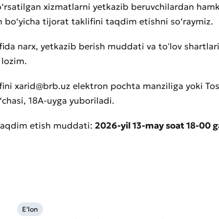
‘rsatilgan xizmatlarni yetkazib beruvchilardan hamk
h bo‘yicha tijorat taklifini taqdim etishni so‘raymiz.
ifida narx, yetkazib berish muddati va toʻlov shartlar
i lozim.
lifini xarid@brb.uz elektron pochta manziliga yoki To
‘chasi, 18A-uyga yuboriladi.
i taqdim etish muddati:
2026-yil 13-may soat 18-00 g
aat qoldirish
t sifatini baholang
E'lon