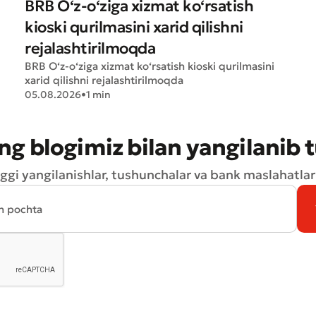
BRB O‘z-o‘ziga xizmat ko‘rsatish
kioski qurilmasini xarid qilishni
rejalashtirilmoqda
BRB O‘z-o‘ziga xizmat ko‘rsatish kioski qurilmasini
xarid qilishni rejalashtirilmoqda
05.08.2026
•
1 min
ng blogimiz bilan yangilanib 
ggi yangilanishlar, tushunchalar va bank maslahatlari
Yomon
Aʼlo
aydonlar to'ldirilishi shart
Yuborish
Yuborish