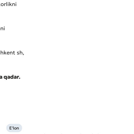
orlikni
ini
shkent sh,
a qadar.
E'lon