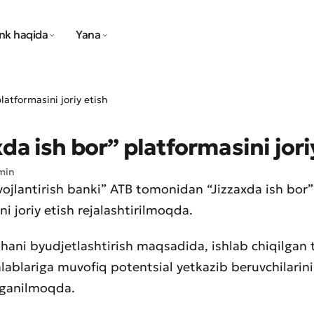
nk haqida
Yana
latformasini joriy etish
xda ish bor” platformasini jori
min
ivojlantirish banki” ATB tomonidan “Jizzaxda ish bor”
i joriy etish rejalashtirilmoqda.
ihani byudjetlashtirish maqsadida, ishlab chiqilgan 
alablariga muvofiq potentsial yetkazib beruvchilarini
‘rganilmoqda.