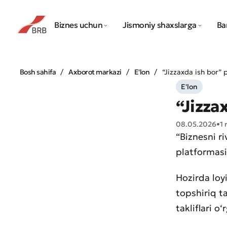
Biznes uchun
Jismoniy shaxslarga
Ba
Bosh sahifa
Axborot markazi
E'lon
“Jizzaxda ish bor” p
E'lon
“Jizza
08.05.2026
•
1 
“Biznesni r
platformasin
Hozirda loy
topshiriq t
takliflari o