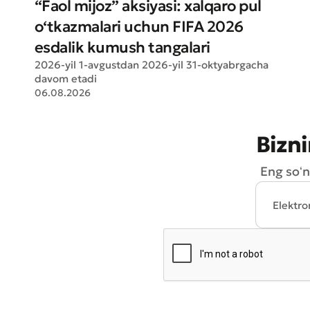
“Faol mijoz” aksiyasi: xalqaro pul
o‘tkazmalari uchun FIFA 2026
esdalik kumush tangalari
2026-yil 1-avgustdan 2026-yil 31-oktyabrgacha
davom etadi
06.08.2026
Bizni
Eng soʻn
* Barcha m