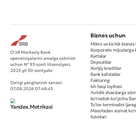
Biznes uchun
Mikro va kichik biznes 
Korporativ mijozlarga k
O’zR Markaziy Bank
Kartalar
operatsiyalarini amalga oshirish
Depozitlar
uchun № 93-sonli litsenziyasi,
Xorijiy kreditlar
2023-yil 30-sentyabr
Bank kafolatlar
Faktoring
Oxirgi yangilanish sanasi:
Ish haqi loyihasi
07.08.2026 07:48:43
Yuridik shaxslarga xiz
ko‘rsatish bo‘yicha Bank
Toʻlov terminalini ijara
Masofadan xizmat ko‘r
tizimlari