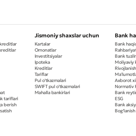
Jismoniy shaxslar uchun
Bank ha
kreditlar
Kartalar
Bank haqi
reditlar
Omonatlar
Rahbariya
Investitsiyalar
Bank tuzil
Ipoteka
Moliyaviy 
Kreditlar
Rivojlanish
Tariflar
Ma'lumotla
Pul o'tkazmalari
Axborot x
SWIFT pul o'tkazmalari
Normativ h
mat
Mahalla bankirlari
Bank reyti
 tariflari
ESG
ga berish
Bank aksiy
satish
Bog'lanish