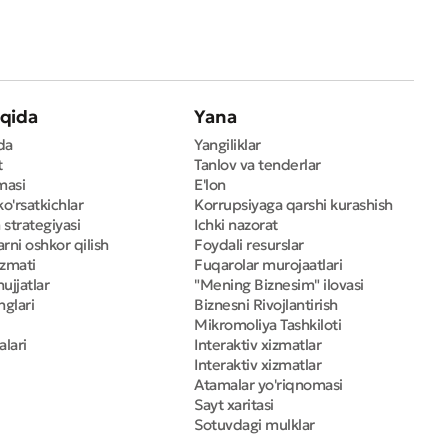
qida
Yana
da
Yangiliklar
t
Tanlov va tenderlar
masi
E'lon
ko'rsatkichlar
Korrupsiyaga qarshi kurashish
 strategiyasi
Ichki nazorat
rni oshkor qilish
Foydali resurslar
izmati
Fuqarolar murojaatlari
ujjatlar
"Mening Biznesim" ilovasi
nglari
Biznesni Rivojlantirish
Mikromoliya Tashkiloti
alari
Interaktiv xizmatlar
Interaktiv xizmatlar
Atamalar yo'riqnomasi
Sayt xaritasi
Sotuvdagi mulklar