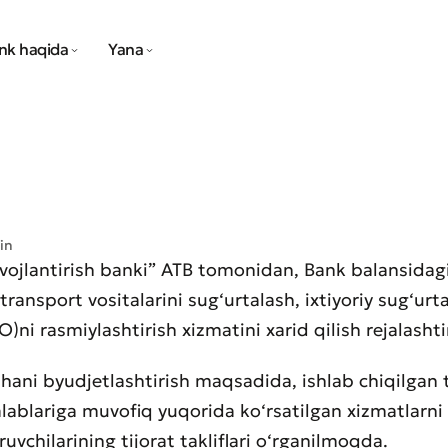
nk haqida
Yana
in
ivojlantirish banki” ATB tomonidan, Bank balansidag
ransport vositalarini sug‘urtalash, ixtiyoriy sug‘urt
)ni rasmiylashtirish xizmatini xarid qilish rejalasht
ihani byudjetlashtirish maqsadida, ishlab chiqilgan 
alablariga muvofiq yuqorida ko‘rsatilgan xizmatlarni
uvchilarining tijorat takliflari o‘rganilmoqda.