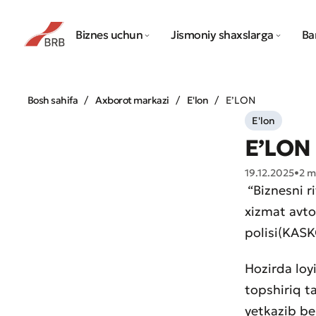
Biznes uchun
Jismoniy shaxslarga
Ba
Bosh sahifa
Axborot markazi
E'lon
E’LON
E'lon
E’LON
19.12.2025
•
2 m
“Biznesni r
xizmat avtot
polisi(KASKO
Hozirda loy
topshiriq t
yetkazib ber