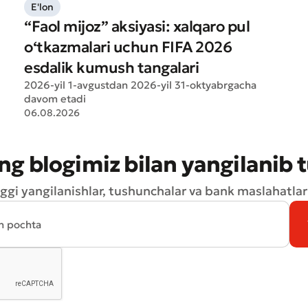
E'lon
“Faol mijoz” aksiyasi: xalqaro pul
o‘tkazmalari uchun FIFA 2026
esdalik kumush tangalari
2026-yil 1-avgustdan 2026-yil 31-oktyabrgacha
davom etadi
06.08.2026
ng blogimiz bilan yangilanib 
ggi yangilanishlar, tushunchalar va bank maslahatlari
Yomon
Aʼlo
aydonlar to'ldirilishi shart
Yuborish
Yuborish