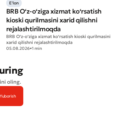
E'lon
BRB O‘z-o‘ziga xizmat ko‘rsatish
kioski qurilmasini xarid qilishni
rejalashtirilmoqda
BRB O‘z-o‘ziga xizmat ko‘rsatish kioski qurilmasini
xarid qilishni rejalashtirilmoqda
05.08.2026
•
1 min
turing
ni oling.