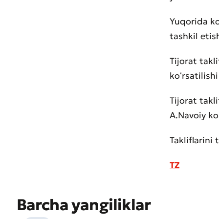
Yuqorida ko
tashkil etis
Tijorat takl
koʻrsatilish
Tijorat tak
A.Navoiy ko
Takliflarin
TZ
Muroj
Xizma
Barcha yangiliklar