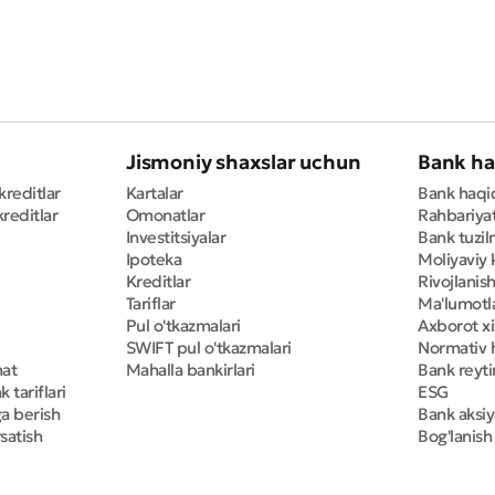
Jismoniy shaxslar uchun
Bank ha
kreditlar
Kartalar
Bank haqi
reditlar
Omonatlar
Rahbariya
Investitsiyalar
Bank tuzil
Ipoteka
Moliyaviy 
Kreditlar
Rivojlanish
Tariflar
Ma'lumotla
Pul o'tkazmalari
Axborot x
SWIFT pul o'tkazmalari
Normativ h
mat
Mahalla bankirlari
Bank reyti
 tariflari
ESG
ga berish
Bank aksiy
satish
Bog'lanish