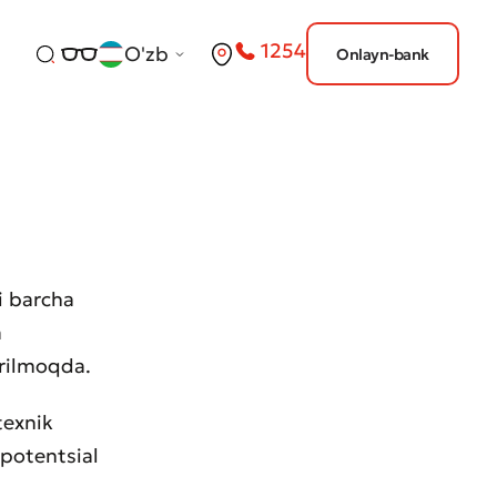
1254
O'zb
Onlayn-bank
i barcha
a
irilmoqda.
texnik
 potentsial