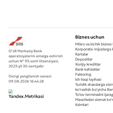
Biznes uchun
Mikro va kichik biznes 
Korporativ mijozlarga k
O’zR Markaziy Bank
Kartalar
operatsiyalarini amalga oshirish
Depozitlar
uchun № 93-sonli litsenziyasi,
Xorijiy kreditlar
2023-yil 30-sentyabr
Bank kafolatlar
Faktoring
Oxirgi yangilanish sanasi:
Ish haqi loyihasi
09.08.2026 16:44:28
Yuridik shaxslarga xiz
ko‘rsatish bo‘yicha Bank
Toʻlov terminalini ijara
Masofadan xizmat ko‘r
tizimlari