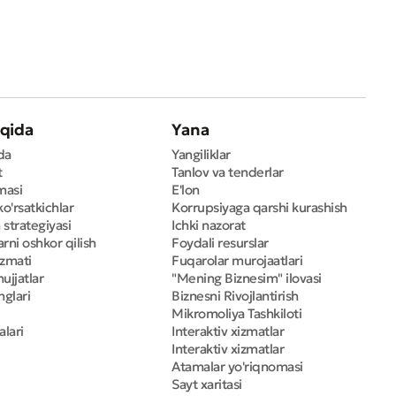
qida
Yana
da
Yangiliklar
t
Tanlov va tenderlar
masi
E'lon
ko'rsatkichlar
Korrupsiyaga qarshi kurashish
 strategiyasi
Ichki nazorat
rni oshkor qilish
Foydali resurslar
izmati
Fuqarolar murojaatlari
ujjatlar
"Mening Biznesim" ilovasi
nglari
Biznesni Rivojlantirish
Mikromoliya Tashkiloti
alari
Interaktiv xizmatlar
Interaktiv xizmatlar
Atamalar yo'riqnomasi
Sayt xaritasi