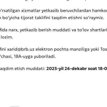
‘rsatilgan xizmatlar yetkazib beruvchilardan hamkor
h bo‘yicha tijorat taklifini taqdim etishni so‘raymiz.
ifida narx, yetkazib berish muddati va toʻlov shartlar
i lozim.
lifini xarid@brb.uz elektron pochta manziliga yoki To
‘chasi, 18A-uyga yuboriladi.
i taqdim etish muddati:
2025-yil 26-dekabr soat 18-0
aat qoldirish
t sifatini baholang