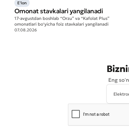
E'lon
Omonat stavkalari yangilanadi
17-avgustdan boshlab “Orzu” va “Kafolat Plus”
omonatlari bo‘yicha foiz stavkalari yangilanadi
07.08.2026
Bizni
Eng soʻn
* Barcha m