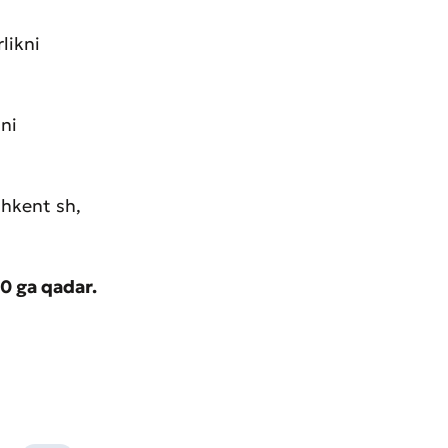
likni
ini
shkent sh,
0 ga qadar.