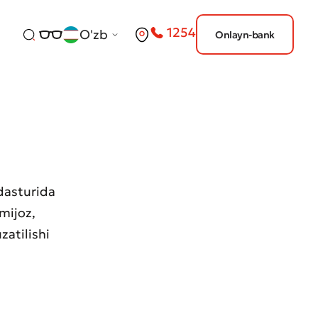
1254
O'zb
Onlayn-bank
dasturida
mijoz,
zatilishi