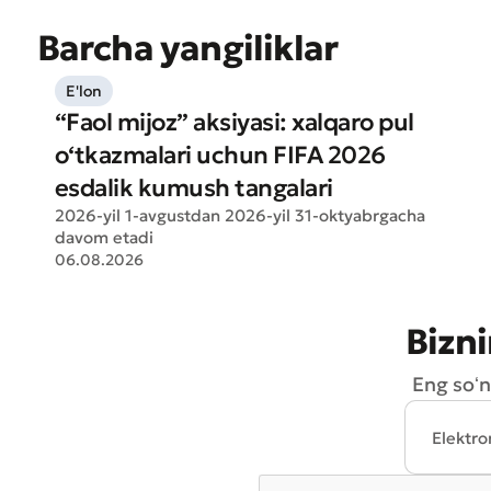
Barcha yangiliklar
E'lon
“Faol mijoz” aksiyasi: xalqaro pul
o‘tkazmalari uchun FIFA 2026
esdalik kumush tangalari
Muroj
2026-yil 1-avgustdan 2026-yil 31-oktyabrgacha
Xizma
davom etadi
06.08.2026
Bizni
Eng soʻn