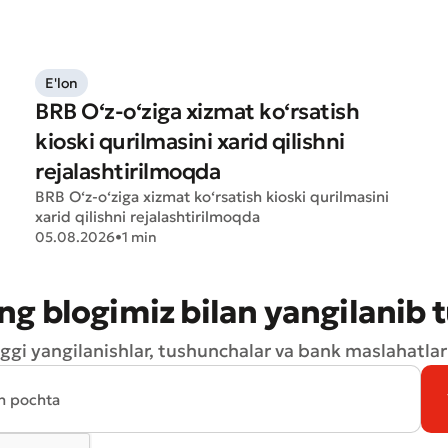
E'lon
BRB O‘z-o‘ziga xizmat ko‘rsatish
kioski qurilmasini xarid qilishni
rejalashtirilmoqda
aat qoldirish
BRB O‘z-o‘ziga xizmat ko‘rsatish kioski qurilmasini
t sifatini baholang
xarid qilishni rejalashtirilmoqda
05.08.2026
•
1 min
ng blogimiz bilan yangilanib 
ggi yangilanishlar, tushunchalar va bank maslahatlari