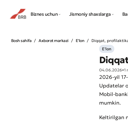
Biznes uchun
Jismoniy shaxslarga
Ba
Bosh sahifa
Axborot markazi
E'lon
Diqqat, profilaktik
E'lon
Diqqat
04.06.2026
•
1 
2026-yil 17
Updatelar o
Mobil-banki
mumkin.
Keltirilgan