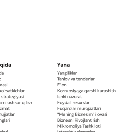
qida
Yana
da
Yangiliklar
t
Tanlov va tenderlar
masi
E'lon
ko'rsatkichlar
Korrupsiyaga qarshi kurashish
 strategiyasi
Ichki nazorat
rni oshkor qilish
Foydali resurslar
izmati
Fuqarolar murojaatlari
ujjatlar
"Mening Biznesim" ilovasi
nglari
Biznesni Rivojlantirish
Mikromoliya Tashkiloti
alari
Interaktiv xizmatlar