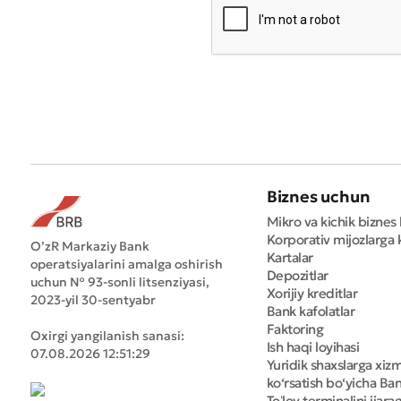
* Barcha m
Biznes uchun
Mikro va kichik biznes 
Korporativ mijozlarga k
O’zR Markaziy Bank
Kartalar
operatsiyalarini amalga oshirish
Depozitlar
uchun № 93-sonli litsenziyasi,
Xorijiy kreditlar
2023-yil 30-sentyabr
Bank kafolatlar
Faktoring
Oxirgi yangilanish sanasi:
Ish haqi loyihasi
07.08.2026 12:51:29
Yuridik shaxslarga xiz
ko‘rsatish bo‘yicha Bank
Toʻlov terminalini ijara