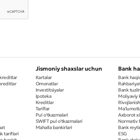
Yomon
Aʼlo
aydonlar to'ldirilishi shart
Yuborish
Jismoniy shaxslar uchun
Bank ha
Yuborish
kreditlar
Kartalar
Bank haqi
reditlar
Omonatlar
Rahbariya
Investitsiyalar
Bank tuzil
Ipoteka
Moliyaviy 
Kreditlar
Rivojlanish
Tariflar
Ma'lumotla
Pul o'tkazmalari
Axborot x
SWIFT pul o'tkazmalari
Normativ h
mat
Mahalla bankirlari
Bank reyti
 tariflari
ESG
ga berish
Bank aksiy