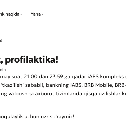
nk haqida
Yana
a!
, profilaktika!
min
-may soat 21:00 dan 23:59 ga qadar iABS kompleks 
‘tkazilishi sababli, bankning IABS, BRB Mobile, BRB-
ng va boshqa axborot tizimlarida qisqa uzilishlar ku
 noqulaylik uchun uzr so'raymiz!