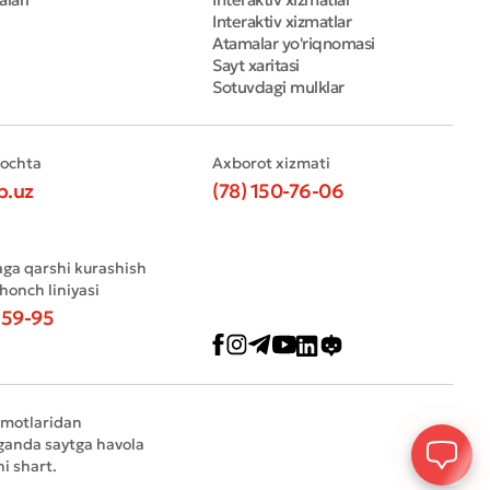
Interaktiv xizmatlar
Atamalar yo'riqnomasi
Sayt xaritasi
Sotuvdagi mulklar
pochta
Axborot xizmati
b.uz
(78) 150-76-06
aga qarshi kurashish
shonch liniyasi
-59-95
umotlaridan
ganda saytga havola
hi shart.