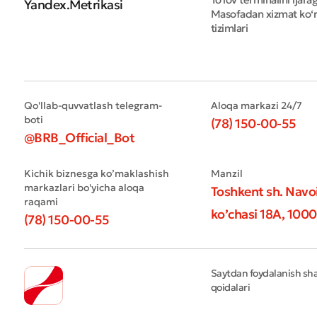
Masofadan xizmat ko‘r
tizimlari
Qo'llab-quvvatlash telegram-
Aloqa markazi 24/7
boti
(78) 150-00-55
@BRB_Official_Bot
Kichik biznesga ko’maklashish
Manzil
markazlari bo'yicha aloqa
Toshkent sh. Navo
raqami
ko’chasi 18А, 1000
(78) 150-00-55
Saytdan foydalanish shar
qoidalari