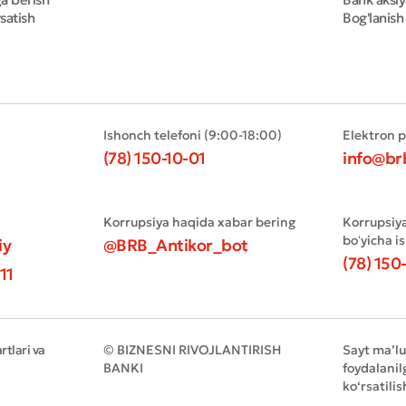
satish
Bog'lanish
Ishonch telefoni (9:00-18:00)
Elektron 
(78) 150-10-01
info@br
Korrupsiya haqida xabar bering
Korrupsiy
boʻyicha i
iy
@BRB_Antikor_bot
(78) 150
11
tlari va
© BIZNESNI RIVOJLANTIRISH
Sayt ma’l
BANKI
foydalanil
ko‘rsatilis