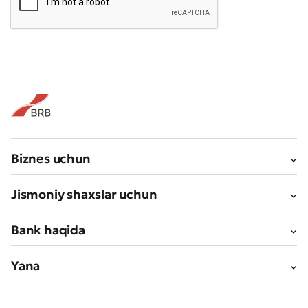
* Barcha maydonlar to'ldirilishi shart
Yuborish
Yuborish
Biznes uchun
Jismoniy shaxslar uchun
Bank haqida
Yana