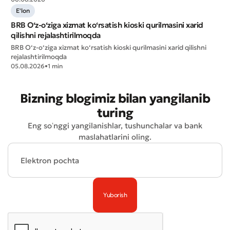
Murojaat qoldirish
E'lon
BRB O‘z-o‘ziga xizmat ko‘rsatish kioski qurilmasini xarid
Xizmat sifatini baholang
qilishni rejalashtirilmoqda
BRB O‘z-o‘ziga xizmat ko‘rsatish kioski qurilmasini xarid qilishni
rejalashtirilmoqda
05.08.2026
•
1 min
Bizning blogimiz bilan yangilanib
turing
Eng soʻnggi yangilanishlar, tushunchalar va bank
maslahatlarini oling.
Yomon
Aʼlo