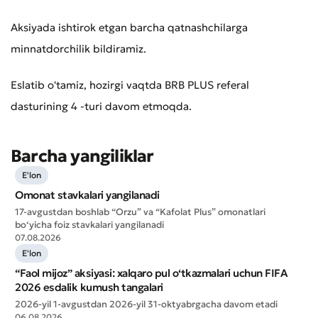
Aksiyada ishtirok etgan barcha qatnashchilarga
minnatdorchilik bildiramiz.
Eslatib o'tamiz, hozirgi vaqtda BRB PLUS referal
dasturining 4 -turi davom etmoqda.
Barcha yangiliklar
E'lon
Omonat stavkalari yangilanadi
17-avgustdan boshlab “Orzu” va “Kafolat Plus” omonatlari
bo‘yicha foiz stavkalari yangilanadi
07.08.2026
E'lon
“Faol mijoz” aksiyasi: xalqaro pul o‘tkazmalari uchun FIFA
2026 esdalik kumush tangalari
2026-yil 1-avgustdan 2026-yil 31-oktyabrgacha davom etadi
06.08.2026