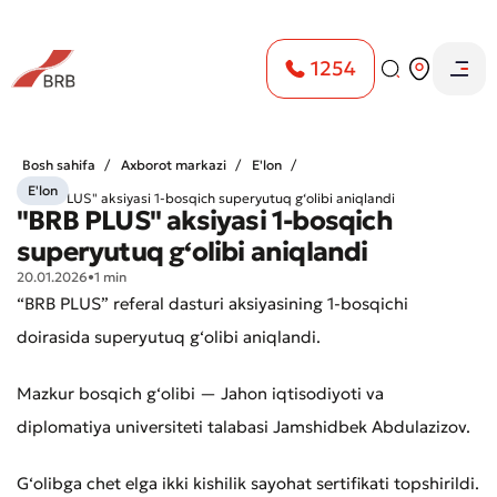
1254
Bosh sahifa
Axborot markazi
E'lon
E'lon
"BRB PLUS" aksiyasi 1-bosqich superyutuq g‘olibi aniqlandi
"BRB PLUS" aksiyasi 1-bosqich
superyutuq g‘olibi aniqlandi
20.01.2026
•
1 min
“BRB PLUS” referal dasturi aksiyasining 1-bosqichi
doirasida superyutuq g‘olibi aniqlandi.
Mazkur bosqich g‘olibi — Jahon iqtisodiyoti va
diplomatiya universiteti talabasi Jamshidbek Abdulazizov.
G‘olibga chet elga ikki kishilik sayohat sertifikati topshirildi.