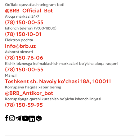
Qo'llab-quvvatlash telegram-boti
@BRB_Official_Bot
Aloqa markazi 24/7
(78) 150-00-55
Ishonch telefoni (9:00-18:00)
(78) 150-10-01
Elektron pochta
info@brb.uz
Axborot xizmati
(78) 150-76-06
Kichik biznesga ko’maklashish markazlari bo'yicha aloqa raqami
(78) 150-00-55
Manzil
Toshkent sh. Navoiy ko’chasi 18А, 100011
Korrupsiya haqida xabar bering
@BRB_Antikor_bot
Korrupsiyaga qarshi kurashish boʻyicha ishonch liniyasi
(78) 150-59-95