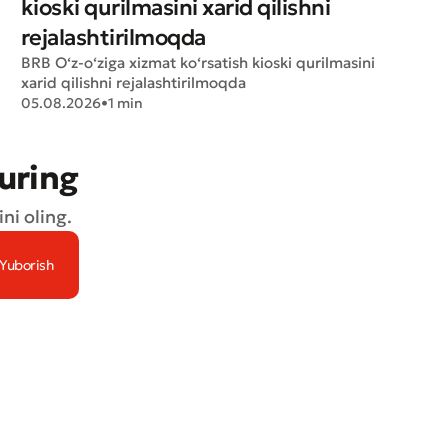
kioski qurilmasini xarid qilishni
rejalashtirilmoqda
BRB O‘z-o‘ziga xizmat ko‘rsatish kioski qurilmasini
xarid qilishni rejalashtirilmoqda
05.08.2026
•
1 min
turing
ni oling.