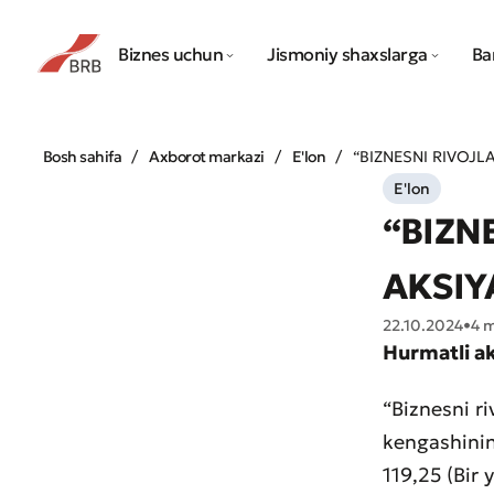
Biznes uchun
Jismoniy shaxslarga
Ba
Bosh sahifa
Axborot markazi
E'lon
“BIZNESNI RIVOJL
E'lon
“BIZN
AKSIY
22.10.2024
•
4 
Hurmatli ak
“Biznesni ri
kengashinin
119,25 (Bir 