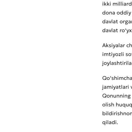
ikki milliar
dona oddiy 
davlat orga
davlat ro‘y
Aksiyalar c
imtiyozli s
joylashtirila
Qo‘shimcha 
jamiyatlari 
Qonunning 3
olish huquq
bildirishno
qiladi.