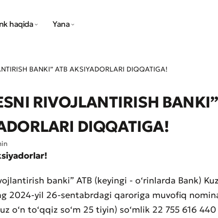
nk haqida
Yana
ANTIRISH BANKI” ATB AKSIYADORLARI DIQQATIGA!
ESNI RIVOJLANTIRISH BANKI”
ADORLARI DIQQATIGA!
min
siyadorlar!
vojlantirish banki” ATB (keyingi - o‘rinlarda Bank) Ku
g 2024-yil 26-sentabrdagi qaroriga muvofiq nomina
yuz o‘n to‘qqiz so‘m 25 tiyin) so‘mlik 22 755 616 440