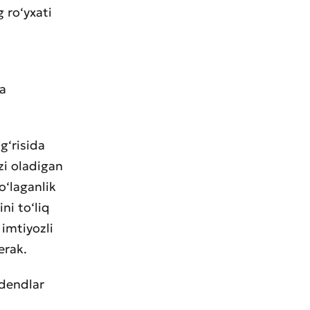
 ro‘yxati
a
g‘risida
‘zi oladigan
o‘laganlik
ni to‘liq
imtiyozli
erak.
idendlar