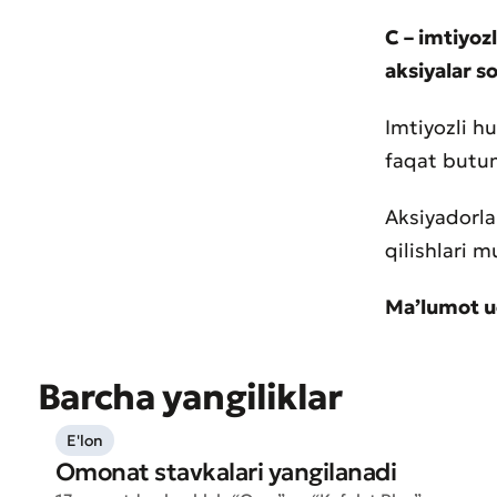
C – imtiyoz
aksiyalar so
Imtiyozli h
* Barcha m
faqat butun
Aksiyadorl
qilishlari 
Ma’lumot u
Barcha yangiliklar
E'lon
Omonat stavkalari yangilanadi