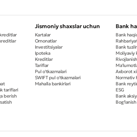
Jismoniy shaxslar uchun
Bank ha
kreditlar
Kartalar
Bank haqi
reditlar
Omonatlar
Rahbariya
Investitsiyalar
Bank tuzil
Ipoteka
Moliyaviy 
Kreditlar
Rivojlanish
Tariflar
Ma'lumotla
Pul o'tkazmalari
Axborot x
SWIFT pul o'tkazmalari
Normativ h
mat
Mahalla bankirlari
Bank reyti
 tariflari
ESG
ga berish
Bank aksiy
satish
Bog'lanish