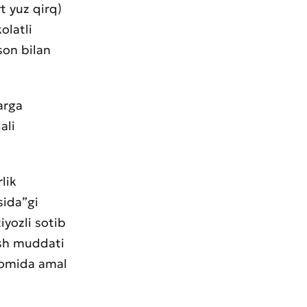
rt yuz qirq)
olatli
son bilan
arga
ali
lik
sida”gi
yozli sotib
ish muddati
avomida amal