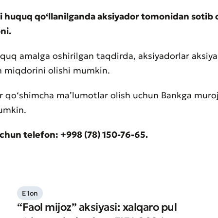
li huquq qo‘llanilganda aksiyador tomonidan sotib 
ni.
Yomon
Aʼlo
uquq amalga oshirilgan taqdirda, aksiyadorlar aksiya
aydonlar to'ldirilishi shart
Yuborish
 miqdorini olishi mumkin.
Yuborish
ar qo‘shimcha ma’lumotlar olish uchun Bankga muro
mumkin.
chun telefon: +998 (78) 150-76-65.
E'lon
“Faol mijoz” aksiyasi: xalqaro pul