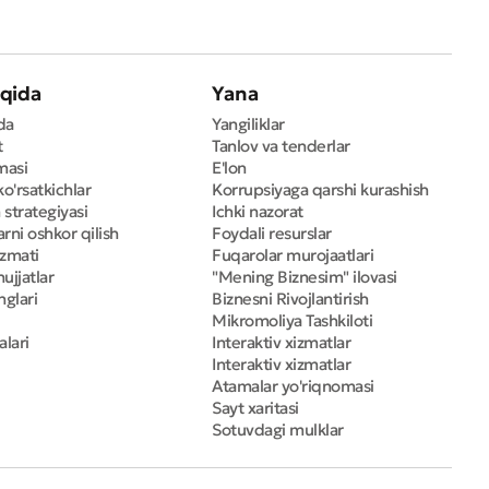
qida
Yana
da
Yangiliklar
t
Tanlov va tenderlar
masi
E'lon
ko'rsatkichlar
Korrupsiyaga qarshi kurashish
 strategiyasi
Ichki nazorat
rni oshkor qilish
Foydali resurslar
izmati
Fuqarolar murojaatlari
ujjatlar
"Mening Biznesim" ilovasi
nglari
Biznesni Rivojlantirish
Mikromoliya Tashkiloti
alari
Interaktiv xizmatlar
Interaktiv xizmatlar
Atamalar yo'riqnomasi
Sayt xaritasi
Sotuvdagi mulklar