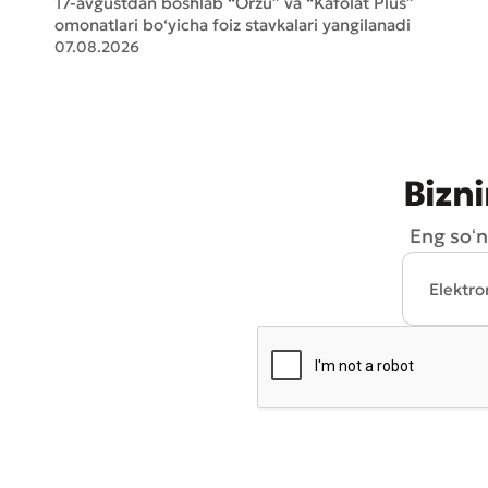
17-avgustdan boshlab “Orzu” va “Kafolat Plus”
omonatlari bo‘yicha foiz stavkalari yangilanadi
07.08.2026
Bizni
Eng soʻn