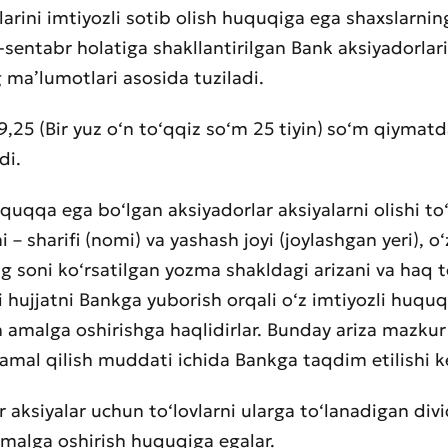
larini imtiyozli sotib olish huquqiga ega shaxslarning
-sentabr holatiga shakllantirilgan Bank aksiyadorlari
g ma’lumotlari asosida tuziladi.
9,25 (Bir yuz o‘n to‘qqiz so‘m 25 tiyin)
so‘m qiymatd
di.
quqqa ega bo‘lgan aksiyadorlar aksiyalarni olishi to‘
i – sharifi (nomi) va yashash joyi (joylashgan yeri), o
ng soni ko‘rsatilgan yozma shakldagi arizani va haq t
i hujjatni Bankga yuborish orqali o‘z imtiyozli huquqi
 amalga oshirishga haqlidirlar. Bunday ariza mazkur 
mal qilish muddati ichida Bankga taqdim etilishi k
r aksiyalar uchun to‘lovlarni ularga to‘lanadigan div
malga oshirish huquqiga egalar.