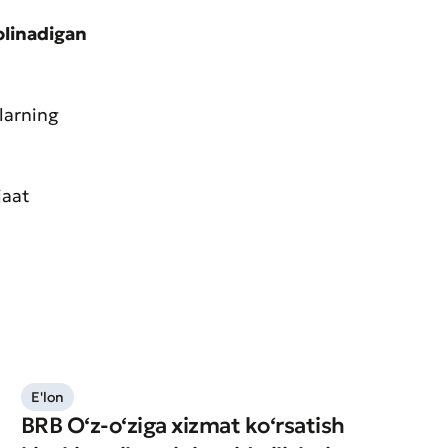
olinadigan
larning
jaat
E'lon
BRB O‘z-o‘ziga xizmat ko‘rsatish