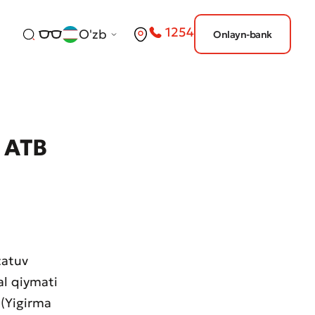
1254
O'zb
Onlayn-bank
 ATB
zatuv
l qiymati
 (Yigirma