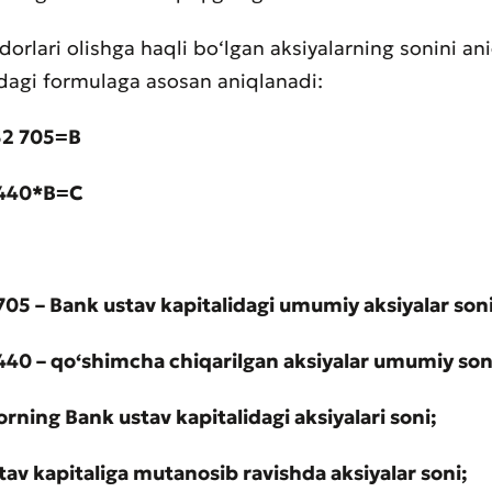
dorlari olishga haqli bo‘lgan aksiyalarning sonini an
idagi formulaga asosan aniqlanadi:
aat qoldirish
32 705=B
t sifatini baholang
 440*B=C
705 – Bank ustav kapitalidagi umumiy aksiyalar soni
440 – qo‘shimcha chiqarilgan aksiyalar umumiy son
orning Bank ustav kapitalidagi aksiyalari soni;
tav kapitaliga mutanosib ravishda aksiyalar soni;