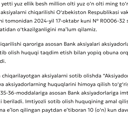
d yetti yuz ellik besh million olti yuz o‘n olti ming to‘
aksiyalarni chiqarilishi O‘zbekiston Respublikasi vak
ni tomonidan 2024-yil 17-oktabr kuni № R0006-32 
xatidan o‘tkazilganligini ma’lum qilamiz.
hiqarilishi qaroriga asosan Bank aksiyalari aksiyadorl
otib olish huquqi taqdim etish bilan yopiq obuna orq
di.
chiqarilayotgan aksiyalarni sotib olishda “Aksiyador
va aksiyadorlarning huquqlarini himoya qilish to‘g‘ri
5-36-moddalariga asosan Bank aksiyadorlariga imti
i beriladi. Imtiyozli sotib olish huquqining amal qil
ma e’lon qilingan paytdan e’tiboran 10 (o‘n) kun d