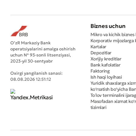
Biznes uchun
Mikro va kichik biznes 
Korporativ mijozlarga k
O’zR Markaziy Bank
Kartalar
operatsiyalarini amalga oshirish
Depozitlar
uchun № 93-sonli litsenziyasi,
Xorijiy kreditlar
2023-yil 30-sentyabr
Bank kafolatlar
Faktoring
Oxirgi yangilanish sanasi:
Ish haqi loyihasi
08.08.2026 12:51:12
Yuridik shaxslarga xiz
ko‘rsatish bo‘yicha Bank
Toʻlov terminalini ijara
Masofadan xizmat ko‘r
tizimlari