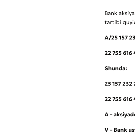
Bank aksiya
tartibi quy
Muroj
A/25 157 2
Xizma
22 755 616
Shunda:
25 157 232 
22 755 616 
A – aksiyad
V – Bank us