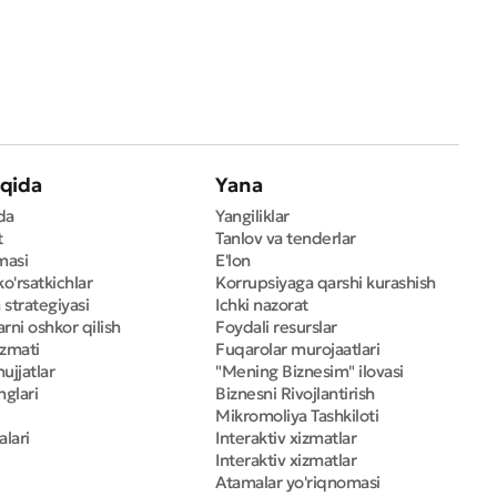
qida
Yana
da
Yangiliklar
t
Tanlov va tenderlar
masi
E'lon
ko'rsatkichlar
Korrupsiyaga qarshi kurashish
 strategiyasi
Ichki nazorat
rni oshkor qilish
Foydali resurslar
izmati
Fuqarolar murojaatlari
ujjatlar
"Mening Biznesim" ilovasi
nglari
Biznesni Rivojlantirish
Mikromoliya Tashkiloti
alari
Interaktiv xizmatlar
Interaktiv xizmatlar
Atamalar yo'riqnomasi