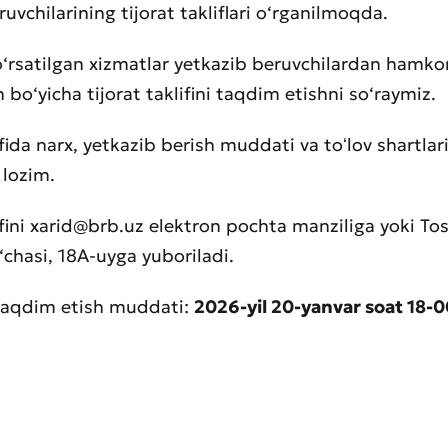
uvchilarining tijorat takliflari o‘rganilmoqda.
‘rsatilgan xizmatlar yetkazib beruvchilardan hamkor
h bo‘yicha tijorat taklifini taqdim etishni so‘raymiz.
ifida narx, yetkazib berish muddati va toʻlov shartlar
i lozim.
lifini xarid@brb.uz elektron pochta manziliga yoki To
‘chasi, 18A-uyga yuboriladi.
i taqdim etish muddati:
2026-yil 20-yanvar soat 18-0
aat qoldirish
t sifatini baholang