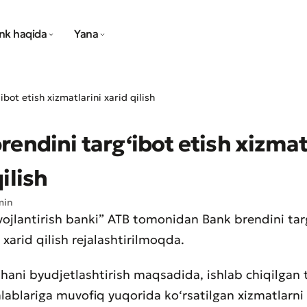
nk haqida
Yana
ibot etish xizmatlarini xarid qilish
rendini targ‘ibot etish xizmat
ilish
min
ivojlantirish banki” ATB tomonidan Bank brendini tar
 xarid qilish rejalashtirilmoqda.
ihani byudjetlashtirish maqsadida, ishlab chiqilgan 
alablariga muvofiq yuqorida ko‘rsatilgan xizmatlarni