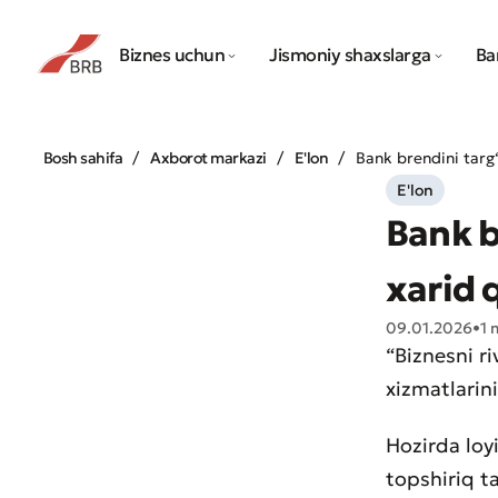
Biznes uchun
Jismoniy shaxslarga
Ba
Bosh sahifa
Axborot markazi
E'lon
Bank brendini targ‘
E'lon
Bank b
xarid q
09.01.2026
•
1 
“Biznesni r
xizmatlarini
Hozirda loy
topshiriq t