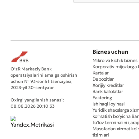
Biznes uchun
Mikro va kichik biznes 
Korporativ mijozlarga k
O’zR Markaziy Bank
Kartalar
operatsiyalarini amalga oshirish
Depozitlar
uchun № 93-sonli litsenziyasi,
Xorijiy kreditlar
2023-yil 30-sentyabr
Bank kafolatlar
Faktoring
Oxirgi yangilanish sanasi:
Ish haqi loyihasi
08.08.2026 20:10:33
Yuridik shaxslarga xiz
ko‘rsatish bo‘yicha Bank
Toʻlov terminalini ijara
Masofadan xizmat ko‘r
tizimlari