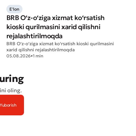
E'lon
BRB O‘z-o‘ziga xizmat ko‘rsatish
kioski qurilmasini xarid qilishni
rejalashtirilmoqda
BRB O‘z-o‘ziga xizmat ko‘rsatish kioski qurilmasini
xarid qilishni rejalashtirilmoqda
05.08.2026
•
1 min
turing
ni oling.