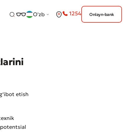
1254
O'zb
Onlayn-bank
larini
g‘ibot etish
texnik
 potentsial