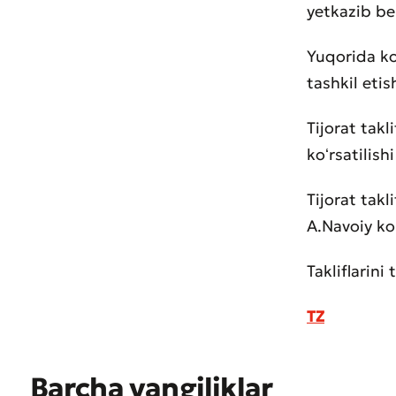
yetkazib ber
Yuqorida ko
tashkil etis
Tijorat takl
koʻrsatilish
Tijorat tak
A.Navoiy ko
Takliflarin
TZ
Muroj
Xizma
Barcha yangiliklar