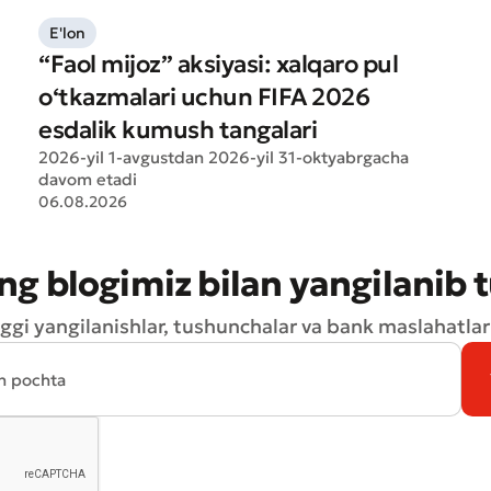
E'lon
“Faol mijoz” aksiyasi: xalqaro pul
o‘tkazmalari uchun FIFA 2026
esdalik kumush tangalari
2026-yil 1-avgustdan 2026-yil 31-oktyabrgacha
davom etadi
06.08.2026
ng blogimiz bilan yangilanib 
ggi yangilanishlar, tushunchalar va bank maslahatlari
Yomon
Aʼlo
aydonlar to'ldirilishi shart
Yuborish
Yuborish