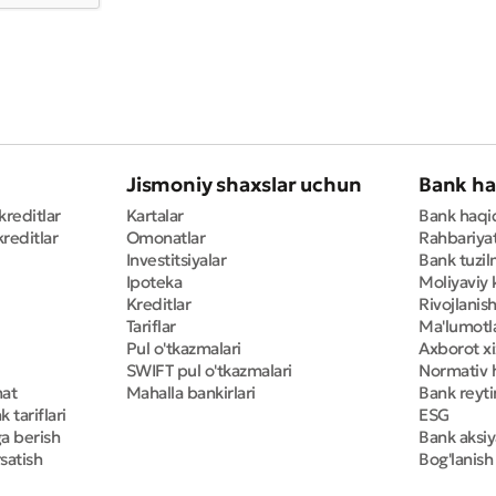
Jismoniy shaxslar uchun
Bank ha
kreditlar
Kartalar
Bank haqi
reditlar
Omonatlar
Rahbariya
Investitsiyalar
Bank tuzil
Ipoteka
Moliyaviy 
Kreditlar
Rivojlanish
Tariflar
Ma'lumotla
Pul o'tkazmalari
Axborot x
SWIFT pul o'tkazmalari
Normativ h
mat
Mahalla bankirlari
Bank reyti
 tariflari
ESG
ga berish
Bank aksiy
satish
Bog'lanish