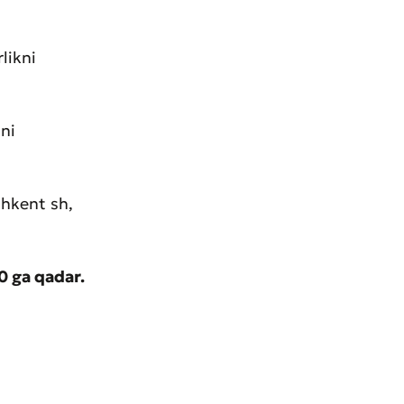
likni
ini
shkent sh,
0 ga qadar.