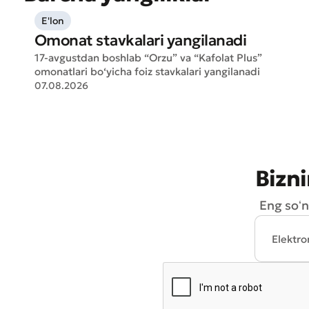
E'lon
Omonat stavkalari yangilanadi
17-avgustdan boshlab “Orzu” va “Kafolat Plus”
omonatlari bo‘yicha foiz stavkalari yangilanadi
07.08.2026
Bizni
Eng soʻn
* Barcha m