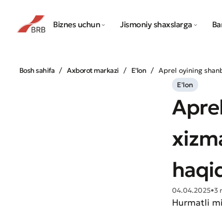
Biznes uchun
Jismoniy shaxslarga
Ba
Bosh sahifa
Axborot markazi
E'lon
Aprel oyining shanb
E'lon
Aprel
xizma
haqi
04.04.2025
•
3 
Hurmatli mi