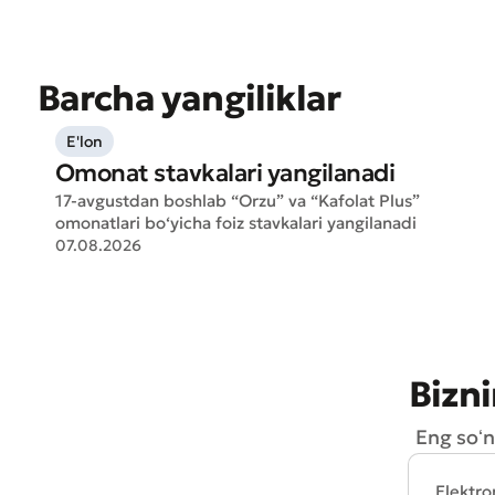
Barcha yangiliklar
E'lon
Omonat stavkalari yangilanadi
17-avgustdan boshlab “Orzu” va “Kafolat Plus”
omonatlari bo‘yicha foiz stavkalari yangilanadi
07.08.2026
Bizni
Eng soʻn