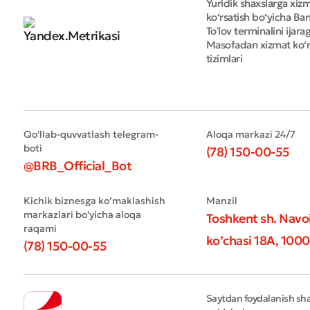
Yuridik shaxslarga xiz
ko‘rsatish bo‘yicha Bank
Toʻlov terminalini ijara
Masofadan xizmat ko‘r
tizimlari
Qo'llab-quvvatlash telegram-
Aloqa markazi 24/7
boti
(78) 150-00-55
@BRB_Official_Bot
Kichik biznesga ko’maklashish
Manzil
markazlari bo'yicha aloqa
Toshkent sh. Navo
raqami
ko’chasi 18А, 1000
(78) 150-00-55
Saytdan foydalanish shar