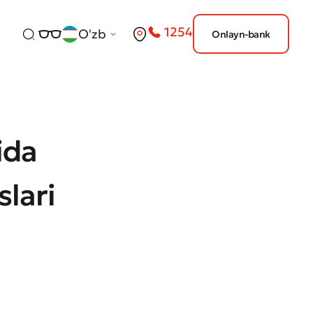
1254
O'zb
Onlayn-bank
ida
slari