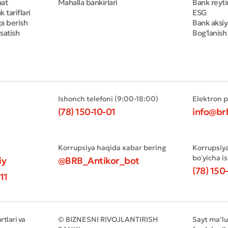
mat
Mahalla bankirlari
Bank reyti
 tariflari
ESG
ga berish
Bank aksiy
satish
Bog'lanish
Ishonch telefoni (9:00-18:00)
Elektron 
(78) 150-10-01
info@br
Korrupsiya haqida xabar bering
Korrupsiy
boʻyicha i
iy
@BRB_Antikor_bot
(78) 150
11
tlari va
© BIZNESNI RIVOJLANTIRISH
Sayt ma’l