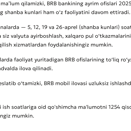
 ma’lum qilamizki, BRB bankining ayrim ofislari 2025
ng shanba kunlari ham o‘z faoliyatini davom ettiradi.
nalarda — 5, 12, 19 va 26-aprel (shanba kunlari) so
 siz valyuta ayirboshlash, xalqaro pul o‘tkazmalarini
qilish xizmatlardan foydalanishingiz mumkin.
rda faoliyat yuritadigan BRB ofislarining to‘liq ro‘y
advalda ilova qilinadi.
slatib o‘tamizki, BRB mobil ilovasi uzluksiz ishlas
ri ish soatlariga oid qo'shimcha ma'lumotni 1254 qi
hingiz mumkin.