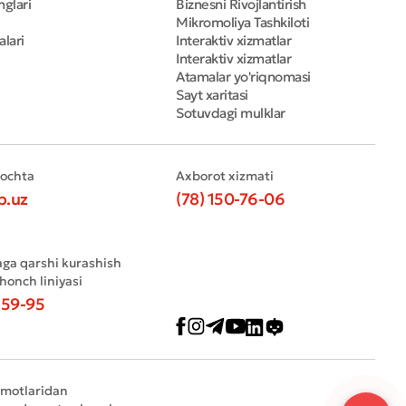
nglari
Biznesni Rivojlantirish
Mikromoliya Tashkiloti
alari
Interaktiv xizmatlar
Interaktiv xizmatlar
Atamalar yo'riqnomasi
Sayt xaritasi
Sotuvdagi mulklar
pochta
Axborot xizmati
b.uz
(78) 150-76-06
aga qarshi kurashish
shonch liniyasi
-59-95
umotlaridan