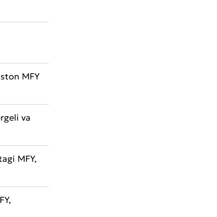
o‘ston MFY
rgeli va
 tagi MFY,
FY,