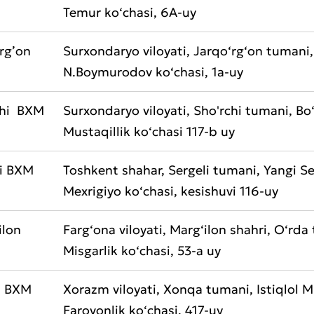
t sifatini baholang
Temur ko‘chasi, 6A-uy
rg’on
Surxondaryo viloyati, Jarqo‘rg‘on tumani,
N.Boymurodov ko‘chasi, 1a-uy
chi BXM
Surxondaryo viloyati, Sho'rchi tumani, B
Mustaqillik ko‘chasi 117-b uy
li BXM
Toshkent shahar, Sergeli tumani, Yangi Se
Mexrigiyo ko‘chasi, kesishuvi 116-uy
ilon
Farg‘ona viloyati, Marg‘ilon shahri, O‘rda
Misgarlik ko‘chasi, 53-a uy
Yomon
Aʼlo
a BXM
Xorazm viloyati, Xonqa tumani, Istiqlol M
aydonlar to'ldirilishi shart
Farovonlik ko‘chasi, 417-uy