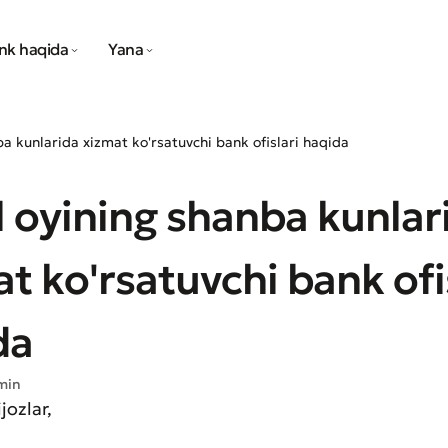
nk haqida
Yana
a kunlarida xizmat ko'rsatuvchi bank ofislari haqida
 oyining shanba kunlar
t ko'rsatuvchi bank ofi
da
min
jozlar,