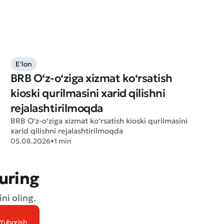
E'lon
BRB O‘z-o‘ziga xizmat ko‘rsatish
kioski qurilmasini xarid qilishni
rejalashtirilmoqda
BRB O‘z-o‘ziga xizmat ko‘rsatish kioski qurilmasini
xarid qilishni rejalashtirilmoqda
05.08.2026
•
1 min
turing
ni oling.