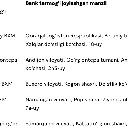
Bank tarmog'i joylashgan manzil
g'i
iy BXM
Qoraqalpog‘iston Respublikasi, Beruniy 
Xalqlar do‘stligi ko‘chasi, 10-uy
‘ontepa
Andijon viloyati, Qo‘rg‘ontepa tumani, A
ko‘chasi, 243-uy
 BXM
Buxoro viloyati, Kogon shaxri, Do‘stlik ko
BXM
Namangan viloyati, Pop shahar Ziyoratgo
7a-uy
aat qoldirish
qo’rg’on
Samarqand viloyati, Kattaqo‘rg‘on shaxri