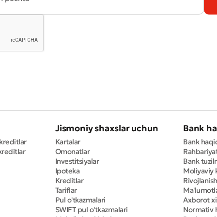
Jismoniy shaxslar uchun
Bank ha
kreditlar
Kartalar
Bank haqi
reditlar
Omonatlar
Rahbariya
Investitsiyalar
Bank tuzil
Ipoteka
Moliyaviy 
Kreditlar
Rivojlanish
Tariflar
Ma'lumotla
Pul o'tkazmalari
Axborot x
SWIFT pul o'tkazmalari
Normativ h