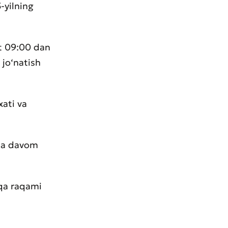
-yilning
at 09:00 dan
 jo‘natish
xati va
hda davom
sqa raqami