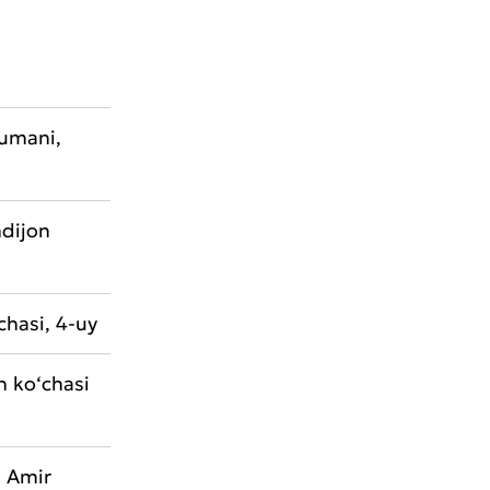
tumani,
ndijon
‘chasi, 4-uy
h ko‘chasi
, Amir