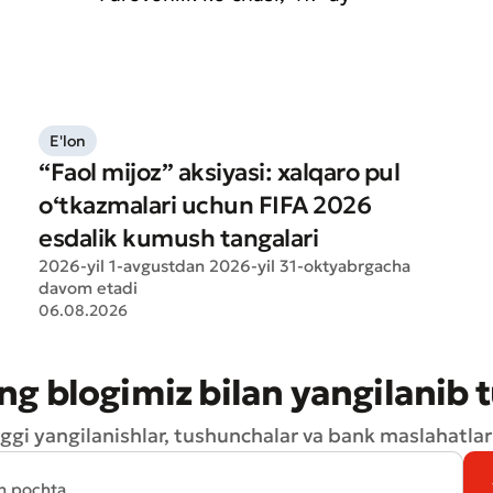
Yuborish
Yuborish
E'lon
“Faol mijoz” aksiyasi: xalqaro pul
o‘tkazmalari uchun FIFA 2026
esdalik kumush tangalari
2026-yil 1-avgustdan 2026-yil 31-oktyabrgacha
davom etadi
06.08.2026
ng blogimiz bilan yangilanib 
ggi yangilanishlar, tushunchalar va bank maslahatlari