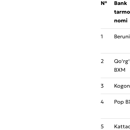
№
Bank
tarmo
nomi
1
Berun
2
Qo‘rg
BXM
3
Kogon
4
Pop 
Muroj
5
Katta