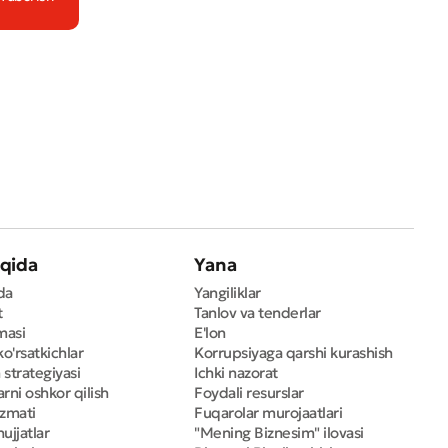
qida
Yana
da
Yangiliklar
t
Tanlov va tenderlar
masi
E'lon
ko'rsatkichlar
Korrupsiyaga qarshi kurashish
 strategiyasi
Ichki nazorat
rni oshkor qilish
Foydali resurslar
izmati
Fuqarolar murojaatlari
ujjatlar
"Mening Biznesim" ilovasi