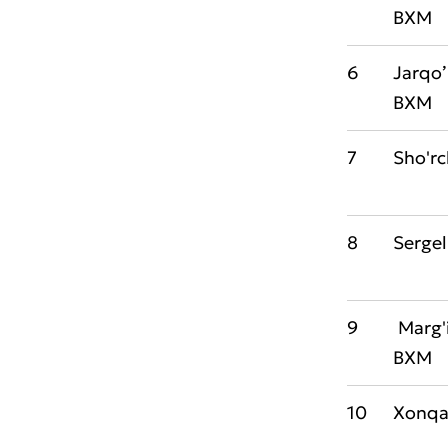
Xizma
BXM
6
Jarqo’
BXM
7
Sho'r
8
Serge
9
Marg'
BXM
10
Xonq
* Barcha m