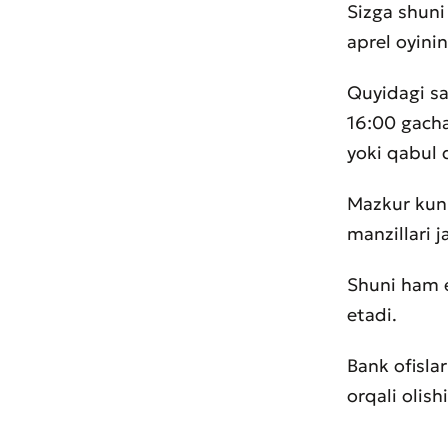
Sizga shuni
aprel oyini
Quyidagi sa
16:00 gacha
yoki qabul 
Mazkur kunla
manzillari j
Shuni ham e
etadi.
Bank ofisla
orqali olis