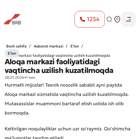
1254
Bosh sahifa
Axborot markazi
E'lon
E'lon
Aloqa markazi faoliyatidagi vaqtincha uzilish kuzatilmoqda
Aloqa markazi faoliyatidagi
vaqtincha uzilish kuzatilmoqda
28.01.2026
•
1 min
Hurmatli mijozlar! Texnik nosozlik sababli ayni paytda
Aloqa markazi xizmatida vaqtincha uzilish kuzatilmoqda.
Mutaxassislar muammoni bartaraf etish ustida ish olib
bormoqda.
Keltirilgan noqulayliklar uchun uzr so‘raymiz. Qo‘shimcha
ma’lumotlar taqdim etiladi.