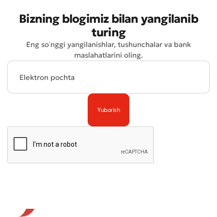
Bizning blogimiz bilan yangilanib
turing
Eng soʻnggi yangilanishlar, tushunchalar va bank
maslahatlarini oling.
Yomon
Aʼlo
* Barcha maydonlar to'ldirilishi shart
Yuborish
Yuborish