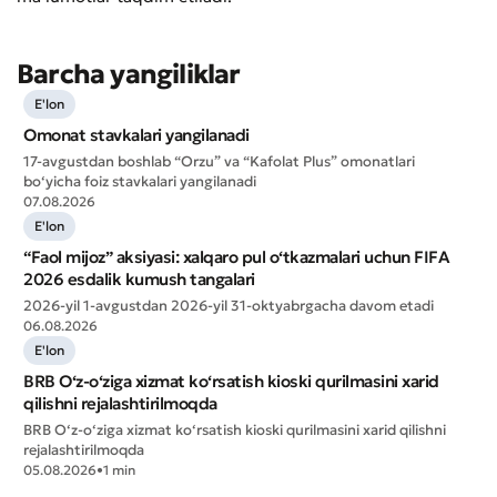
Barcha yangiliklar
E'lon
Omonat stavkalari yangilanadi
17-avgustdan boshlab “Orzu” va “Kafolat Plus” omonatlari
bo‘yicha foiz stavkalari yangilanadi
07.08.2026
E'lon
“Faol mijoz” aksiyasi: xalqaro pul o‘tkazmalari uchun FIFA
2026 esdalik kumush tangalari
2026-yil 1-avgustdan 2026-yil 31-oktyabrgacha davom etadi
06.08.2026
E'lon
BRB O‘z-o‘ziga xizmat ko‘rsatish kioski qurilmasini xarid
qilishni rejalashtirilmoqda
BRB O‘z-o‘ziga xizmat ko‘rsatish kioski qurilmasini xarid qilishni
Murojaat qoldirish
rejalashtirilmoqda
Xizmat sifatini baholang
05.08.2026
•
1 min